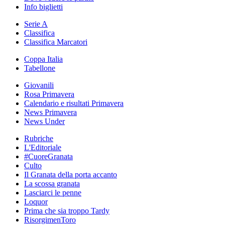
Info biglietti
Serie A
Classifica
Classifica Marcatori
Coppa Italia
Tabellone
Giovanili
Rosa Primavera
Calendario e risultati Primavera
News Primavera
News Under
Rubriche
L'Editoriale
#CuoreGranata
Culto
Il Granata della porta accanto
La scossa granata
Lasciarci le penne
Loquor
Prima che sia troppo Tardy
RisorgimenToro