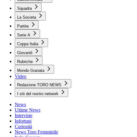
Squadra
La Societa
Partite
Serie A
Coppa Italia
Giovanili
Rubriche
Mondo Granata
Video
Redazione TORO NEWS
I siti del nostro network
News
Ultime News
Interviste
Infortuni
Curiosità
News Toro Femminile