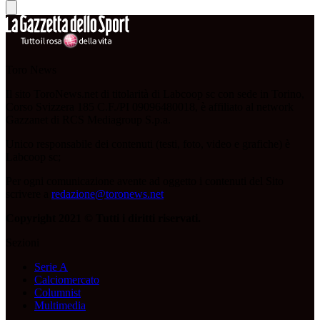
Toro News
Il sito ToroNews.net di titolarità di Labcoop sc con sede in Torino,
Corso Svizzera 185 C.F./PI 09096480018, è affiliato al network
Gazzanet di RCS Mediagroup S.p.a.
Unico responsabile dei contenuti (testi, foto, video e grafiche) è
Labcoop sc;
Per ogni comunicazione avente ad oggetto i contenuti del Sito
scrivere a
redazione@toronews.net
Copyright 2021 © Tutti i diritti riservati.
Sezioni
Serie A
Calciomercato
Columnist
Multimedia