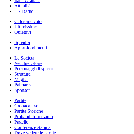
Italia Granata
Attualità
TN Radio
Calciomercato
Ultimissime
Obiettivi
Squadra
Approfondimenti
La Societa
Vecchie Glorie
Personaggi di spicco
Strutture
Maglia
Palmares
Sponsor
Partite
Cronaca live
Partite Storiche
Probabili formazioni
Pagelle
Conferenze stampa
Dove vedere le partite