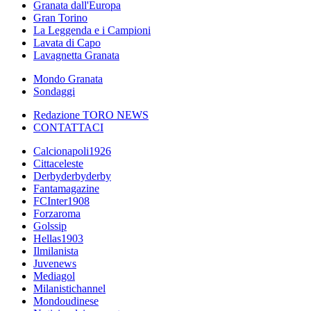
Granata dall'Europa
Gran Torino
La Leggenda e i Campioni
Lavata di Capo
Lavagnetta Granata
Mondo Granata
Sondaggi
Redazione TORO NEWS
CONTATTACI
Calcionapoli1926
Cittaceleste
Derbyderbyderby
Fantamagazine
FCInter1908
Forzaroma
Golssip
Hellas1903
Ilmilanista
Juvenews
Mediagol
Milanistichannel
Mondoudinese