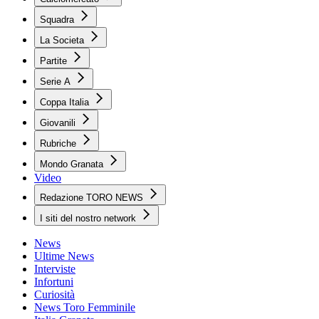
Squadra
La Societa
Partite
Serie A
Coppa Italia
Giovanili
Rubriche
Mondo Granata
Video
Redazione TORO NEWS
I siti del nostro network
News
Ultime News
Interviste
Infortuni
Curiosità
News Toro Femminile