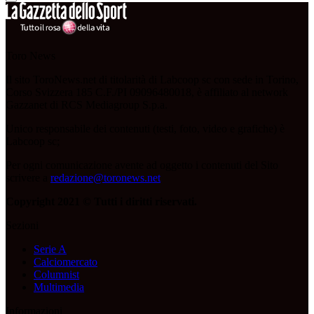
Toro News
Il sito ToroNews.net di titolarità di Labcoop sc con sede in Torino,
Corso Svizzera 185 C.F./PI 09096480018, è affiliato al network
Gazzanet di RCS Mediagroup S.p.a.
Unico responsabile dei contenuti (testi, foto, video e grafiche) è
Labcoop sc;
Per ogni comunicazione avente ad oggetto i contenuti del Sito
scrivere a
redazione@toronews.net
Copyright 2021 © Tutti i diritti riservati.
Sezioni
Serie A
Calciomercato
Columnist
Multimedia
Informazioni