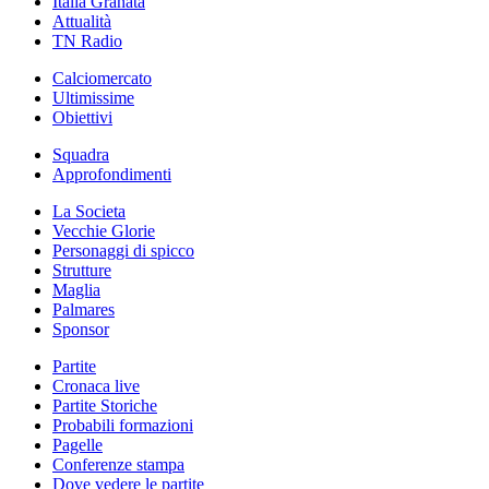
Italia Granata
Attualità
TN Radio
Calciomercato
Ultimissime
Obiettivi
Squadra
Approfondimenti
La Societa
Vecchie Glorie
Personaggi di spicco
Strutture
Maglia
Palmares
Sponsor
Partite
Cronaca live
Partite Storiche
Probabili formazioni
Pagelle
Conferenze stampa
Dove vedere le partite