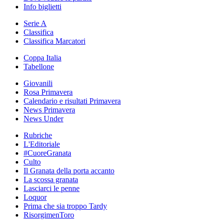
Info biglietti
Serie A
Classifica
Classifica Marcatori
Coppa Italia
Tabellone
Giovanili
Rosa Primavera
Calendario e risultati Primavera
News Primavera
News Under
Rubriche
L'Editoriale
#CuoreGranata
Culto
Il Granata della porta accanto
La scossa granata
Lasciarci le penne
Loquor
Prima che sia troppo Tardy
RisorgimenToro