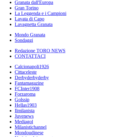
Granata dall'Europa
Gran Torino
La Leggenda e i Campioni
Lavata di Capo
Lavagnetta Granata
Mondo Granata
Sondaggi
Redazione TORO NEWS
CONTATTACI
Calcionapoli1926
Cittaceleste
Derbyderbyderby
Fantamagazine
FCInter1908
Forzaroma
Golssip
Hellas1903
Ilmilanista
Juvenews
Mediagol
Milanistichannel
Mondoudinese