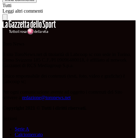
Tutti
Leggi altri commenti
Toro News
Il sito ToroNews.net di titolarità di Labcoop sc con sede in Torino,
Corso Svizzera 185 C.F./PI 09096480018, è affiliato al network
Gazzanet di RCS Mediagroup S.p.a.
Unico responsabile dei contenuti (testi, foto, video e grafiche) è
Labcoop sc;
Per ogni comunicazione avente ad oggetto i contenuti del Sito
scrivere a
redazione@toronews.net
Copyright 2021 © Tutti i diritti riservati.
Sezioni
Serie A
Calciomercato