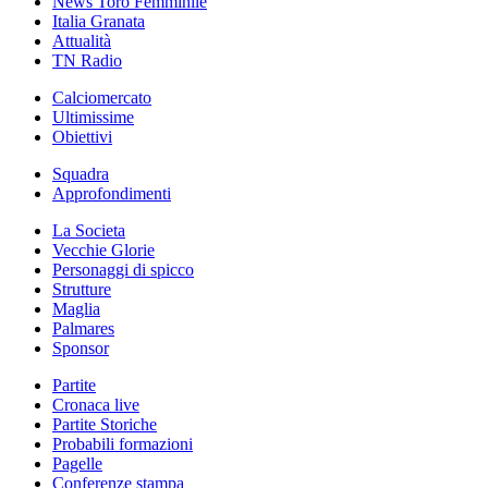
News Toro Femminile
Italia Granata
Attualità
TN Radio
Calciomercato
Ultimissime
Obiettivi
Squadra
Approfondimenti
La Societa
Vecchie Glorie
Personaggi di spicco
Strutture
Maglia
Palmares
Sponsor
Partite
Cronaca live
Partite Storiche
Probabili formazioni
Pagelle
Conferenze stampa