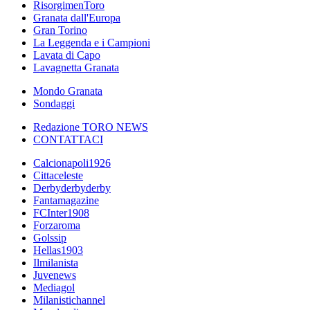
RisorgimenToro
Granata dall'Europa
Gran Torino
La Leggenda e i Campioni
Lavata di Capo
Lavagnetta Granata
Mondo Granata
Sondaggi
Redazione TORO NEWS
CONTATTACI
Calcionapoli1926
Cittaceleste
Derbyderbyderby
Fantamagazine
FCInter1908
Forzaroma
Golssip
Hellas1903
Ilmilanista
Juvenews
Mediagol
Milanistichannel