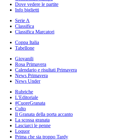
Dove vedere le partite
Info biglietti
Serie A
Classifica
Classifica Marcatori
Coppa Italia
Tabellone
Giovanili
Rosa Primavera
Calendario e risultati Primavera
News Primavera
News Under
Rubriche
L'Editoriale
#CuoreGranata
Culto
Il Granata della porta accanto
La scossa granata
Lasciarci le penne
Loquor
Prima che sia troppo Tardy