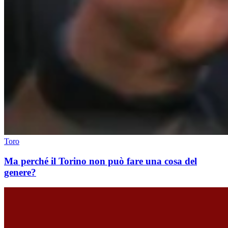
Toro
Ma perché il Torino non può fare una cosa del
genere?