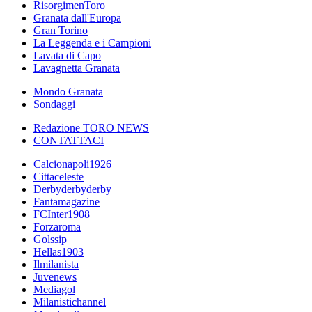
RisorgimenToro
Granata dall'Europa
Gran Torino
La Leggenda e i Campioni
Lavata di Capo
Lavagnetta Granata
Mondo Granata
Sondaggi
Redazione TORO NEWS
CONTATTACI
Calcionapoli1926
Cittaceleste
Derbyderbyderby
Fantamagazine
FCInter1908
Forzaroma
Golssip
Hellas1903
Ilmilanista
Juvenews
Mediagol
Milanistichannel