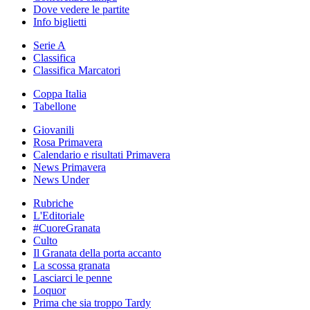
Dove vedere le partite
Info biglietti
Serie A
Classifica
Classifica Marcatori
Coppa Italia
Tabellone
Giovanili
Rosa Primavera
Calendario e risultati Primavera
News Primavera
News Under
Rubriche
L'Editoriale
#CuoreGranata
Culto
Il Granata della porta accanto
La scossa granata
Lasciarci le penne
Loquor
Prima che sia troppo Tardy