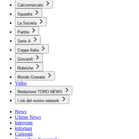
Calciomercato
Squadra
La Societa
Partite
Serie A
Coppa Italia
Giovanili
Rubriche
Mondo Granata
Video
Redazione TORO NEWS
I siti del nostro network
News
Ultime News
Interviste
Infortuni
Curiosità