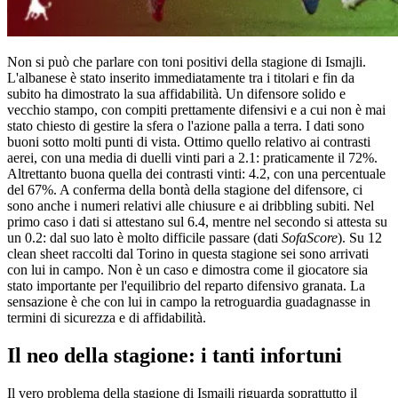
Non si può che parlare con toni positivi della stagione di Ismajli.
L'albanese è stato inserito immediatamente tra i titolari e fin da
subito ha dimostrato la sua affidabilità. Un difensore solido e
vecchio stampo, con compiti prettamente difensivi e a cui non è mai
stato chiesto di gestire la sfera o l'azione palla a terra. I dati sono
buoni sotto molti punti di vista. Ottimo quello relativo ai contrasti
aerei, con una media di duelli vinti pari a 2.1: praticamente il 72%.
Altrettanto buona quella dei contrasti vinti: 4.2, con una percentuale
del 67%. A conferma della bontà della stagione del difensore, ci
sono anche i numeri relativi alle chiusure e ai dribbling subiti. Nel
primo caso i dati si attestano sul 6.4, mentre nel secondo si attesta su
un 0.2: dal suo lato è molto difficile passare (dati
SofaScore
). Su 12
clean sheet raccolti dal Torino in questa stagione sei sono arrivati
con lui in campo. Non è un caso e dimostra come il giocatore sia
stato importante per l'equilibrio del reparto difensivo granata. La
sensazione è che con lui in campo la retroguardia guadagnasse in
termini di sicurezza e di affidabilità.
Il neo della stagione: i tanti infortuni
Il vero problema della stagione di Ismajli riguarda soprattutto il