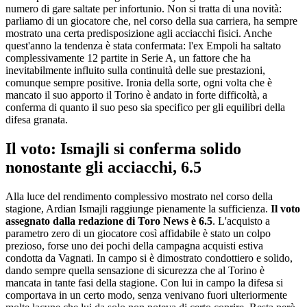
numero di gare saltate per infortunio. Non si tratta di una novità:
parliamo di un giocatore che, nel corso della sua carriera, ha sempre
mostrato una certa predisposizione agli acciacchi fisici. Anche
quest'anno la tendenza è stata confermata: l'ex Empoli ha saltato
complessivamente 12 partite in Serie A, un fattore che ha
inevitabilmente influito sulla continuità delle sue prestazioni,
comunque sempre positive. Ironia della sorte, ogni volta che è
mancato il suo apporto il Torino è andato in forte difficoltà, a
conferma di quanto il suo peso sia specifico per gli equilibri della
difesa granata.
Il voto: Ismajli si conferma solido
nonostante gli acciacchi, 6.5
Alla luce del rendimento complessivo mostrato nel corso della
stagione, Ardian Ismajli raggiunge pienamente la sufficienza.
Il voto
assegnato dalla redazione di Toro News è 6.5
. L'acquisto a
parametro zero di un giocatore così affidabile è stato un colpo
prezioso, forse uno dei pochi della campagna acquisti estiva
condotta da Vagnati. In campo si è dimostrato condottiero e solido,
dando sempre quella sensazione di sicurezza che al Torino è
mancata in tante fasi della stagione. Con lui in campo la difesa si
comportava in un certo modo, senza venivano fuori ulteriormente