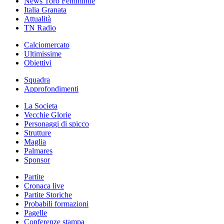
News Toro Femminile
Italia Granata
Attualità
TN Radio
Calciomercato
Ultimissime
Obiettivi
Squadra
Approfondimenti
La Societa
Vecchie Glorie
Personaggi di spicco
Strutture
Maglia
Palmares
Sponsor
Partite
Cronaca live
Partite Storiche
Probabili formazioni
Pagelle
Conferenze stampa