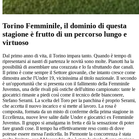
Torino Femminile, il dominio di questa
stagione è frutto di un percorso lungo e
virtuoso
Dal primo anno di vita, il Torino impara tanto. Quando è tempo di
ripresentarsi ai nastri di partenza le novità sono molte. Pianotti ha la
possibilità di assemblare una corazzata e lo fa sfruttando due canali.
Il primo è come sempre il Settore giovanile, che intanto cresce come
dimostra anche l'Under 19, vicinissima al titolo nazionale. Il secondo
è un'opportunità che si presenta con il fallimento della Femminile
Juventus, una delle rivali più ostiche dell'ultimo campionato: tante le
giocatrici rimaste a piedi così come il tecnico delle bianconere,
Stefano Serami. La scelta del Toro per la panchina è proprio Serami,
che accetta il nuovo incarico e si mette al lavoro. La rosa è
composita, formata da un misto di conferme della prima stagione in
Eccellenza, nuove leve salite dalle Under e giocatrici ex Femminile
Juventus. Il gruppo si amalgama in fretta e dà la sensazione di poter
fare grandi cose. Il tempo ha effettivamente reso conto di dove
potesse essere messa l'asticella. In Piemonte la concorrenza è stata