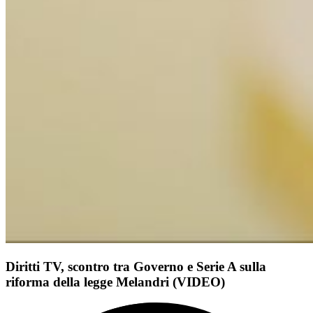
Diritti TV, scontro tra Governo e Serie A sulla
riforma della legge Melandri (VIDEO)