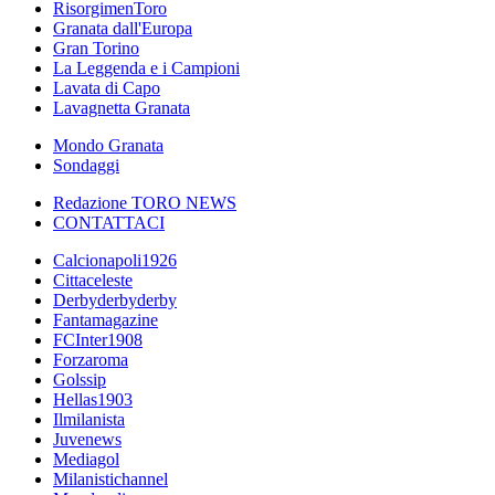
RisorgimenToro
Granata dall'Europa
Gran Torino
La Leggenda e i Campioni
Lavata di Capo
Lavagnetta Granata
Mondo Granata
Sondaggi
Redazione TORO NEWS
CONTATTACI
Calcionapoli1926
Cittaceleste
Derbyderbyderby
Fantamagazine
FCInter1908
Forzaroma
Golssip
Hellas1903
Ilmilanista
Juvenews
Mediagol
Milanistichannel