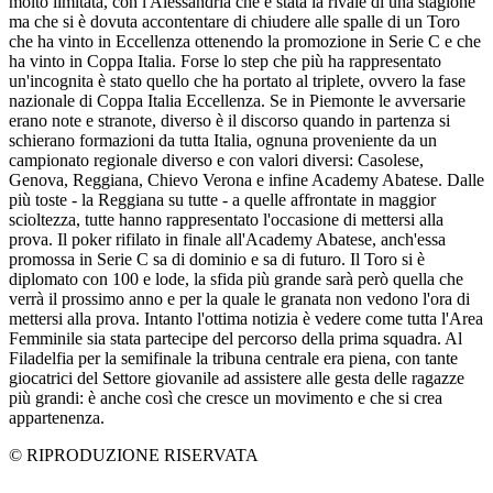
molto limitata, con l'Alessandria che è stata la rivale di una stagione
ma che si è dovuta accontentare di chiudere alle spalle di un Toro
che ha vinto in Eccellenza ottenendo la promozione in Serie C e che
ha vinto in Coppa Italia. Forse lo step che più ha rappresentato
un'incognita è stato quello che ha portato al triplete, ovvero la fase
nazionale di Coppa Italia Eccellenza. Se in Piemonte le avversarie
erano note e stranote, diverso è il discorso quando in partenza si
schierano formazioni da tutta Italia, ognuna proveniente da un
campionato regionale diverso e con valori diversi: Casolese,
Genova, Reggiana, Chievo Verona e infine Academy Abatese. Dalle
più toste - la Reggiana su tutte - a quelle affrontate in maggior
scioltezza, tutte hanno rappresentato l'occasione di mettersi alla
prova. Il poker rifilato in finale all'Academy Abatese, anch'essa
promossa in Serie C sa di dominio e sa di futuro. Il Toro si è
diplomato con 100 e lode, la sfida più grande sarà però quella che
verrà il prossimo anno e per la quale le granata non vedono l'ora di
mettersi alla prova. Intanto l'ottima notizia è vedere come tutta l'Area
Femminile sia stata partecipe del percorso della prima squadra. Al
Filadelfia per la semifinale la tribuna centrale era piena, con tante
giocatrici del Settore giovanile ad assistere alle gesta delle ragazze
più grandi: è anche così che cresce un movimento e che si crea
appartenenza.
© RIPRODUZIONE RISERVATA