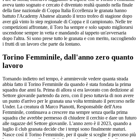
aveva tanto sognato e cercato è diventato realtà quando nella finale
della fase nazionale di Coppa Italia Eccellenza le granata hanno
battuto l'Academy Abatese alzando il terzo trofeo di stagione dopo
aver già vinto lo step regionale di Coppa e il campionato. Nelle tre
competizioni affrontate, il Toro ha sempre e solo saputo migliorarsi
uscendone sempre in vetta e mandando al tappeto un'avversaria
dopo l'altra. Si sono prese tutto le granata e con merito, raccogliendo
i frutti di un lavoro che parte da lontano.
Torino Femminile, dall'anno zero quanto
lavoro
Tornando indietro nel tempo, è ammirevole vedere quanta strada
abbia fatto il Torino Femminile da quando è stata fondata la prima
squadra due anni fa. Prima di allora si era lavorato con dedizione al
Settore giovanile partendo da zero, con il peso tuttavia di non avere
un punto d'arrivo per le granata una volta terminato il percorso nelle
Under. La creatura di Marco Pianotti, Responsabile dell'Area
Femminile, continuava a crescere ma sempre senza quella prima
squadra che avrebbe permesso di chiudere il cerchio e dare un futuro
alle ragazze del Settore giovanile. L'anno zero è il 2023, quando a
luglio il club granata decide che i tempi sono finalmente maturi.
Nasce così il Torino Femminile, per il quale si sceglie il percorso più