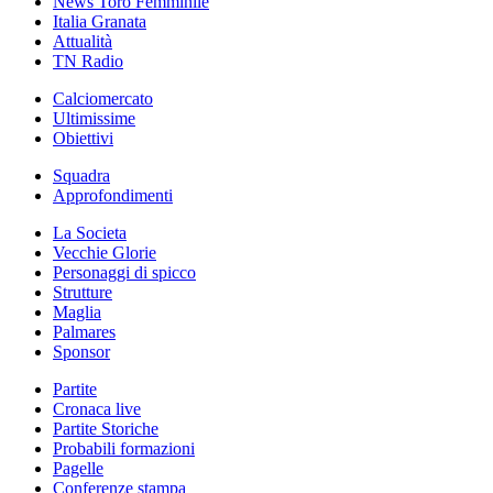
News Toro Femminile
Italia Granata
Attualità
TN Radio
Calciomercato
Ultimissime
Obiettivi
Squadra
Approfondimenti
La Societa
Vecchie Glorie
Personaggi di spicco
Strutture
Maglia
Palmares
Sponsor
Partite
Cronaca live
Partite Storiche
Probabili formazioni
Pagelle
Conferenze stampa