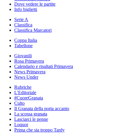
Dove vedere le partite
Info biglietti
Serie A
Classifica
Classifica Marcatori
Coppa Italia
Tabellone
Giovanili
Rosa Primavera
Calendario e risultati Primavera
News Primavera
News Under
Rubriche
L'Editoriale
#CuoreGranata
Culto
Il Granata della porta accanto
La scossa granata
Lasciarci le penne
Loquor
Prima che sia troppo Tardy