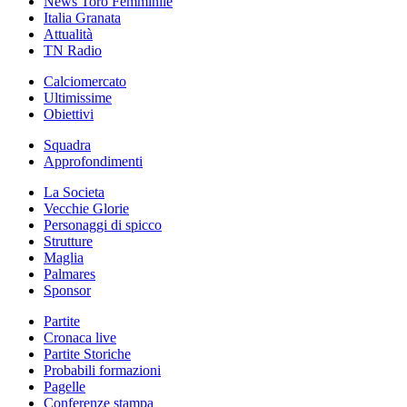
News Toro Femminile
Italia Granata
Attualità
TN Radio
Calciomercato
Ultimissime
Obiettivi
Squadra
Approfondimenti
La Societa
Vecchie Glorie
Personaggi di spicco
Strutture
Maglia
Palmares
Sponsor
Partite
Cronaca live
Partite Storiche
Probabili formazioni
Pagelle
Conferenze stampa