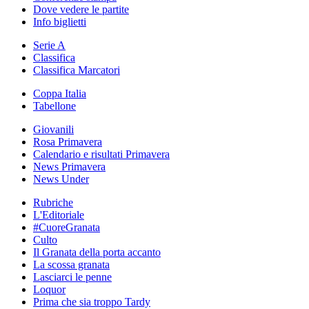
Dove vedere le partite
Info biglietti
Serie A
Classifica
Classifica Marcatori
Coppa Italia
Tabellone
Giovanili
Rosa Primavera
Calendario e risultati Primavera
News Primavera
News Under
Rubriche
L'Editoriale
#CuoreGranata
Culto
Il Granata della porta accanto
La scossa granata
Lasciarci le penne
Loquor
Prima che sia troppo Tardy