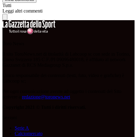
Tutti
Leggi altri commenti
Toro News
Il sito ToroNews.net di titolarità di Labcoop sc con sede in Torino,
Corso Svizzera 185 C.F./PI 09096480018, è affiliato al network
Gazzanet di RCS Mediagroup S.p.a.
Unico responsabile dei contenuti (testi, foto, video e grafiche) è
Labcoop sc;
Per ogni comunicazione avente ad oggetto i contenuti del Sito
scrivere a
redazione@toronews.net
Copyright 2021 © Tutti i diritti riservati.
Sezioni
Serie A
Calciomercato