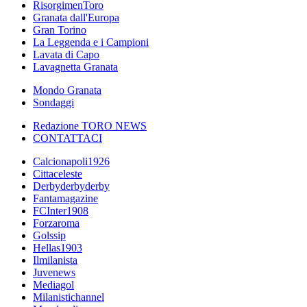
RisorgimenToro
Granata dall'Europa
Gran Torino
La Leggenda e i Campioni
Lavata di Capo
Lavagnetta Granata
Mondo Granata
Sondaggi
Redazione TORO NEWS
CONTATTACI
Calcionapoli1926
Cittaceleste
Derbyderbyderby
Fantamagazine
FCInter1908
Forzaroma
Golssip
Hellas1903
Ilmilanista
Juvenews
Mediagol
Milanistichannel