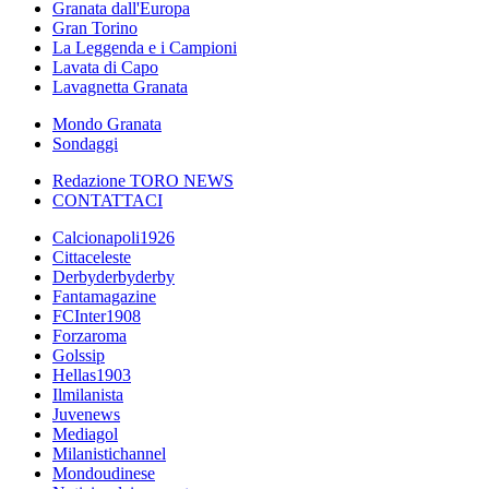
Granata dall'Europa
Gran Torino
La Leggenda e i Campioni
Lavata di Capo
Lavagnetta Granata
Mondo Granata
Sondaggi
Redazione TORO NEWS
CONTATTACI
Calcionapoli1926
Cittaceleste
Derbyderbyderby
Fantamagazine
FCInter1908
Forzaroma
Golssip
Hellas1903
Ilmilanista
Juvenews
Mediagol
Milanistichannel
Mondoudinese