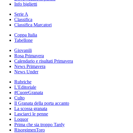
Info biglietti
Serie A
Classifica
Classifica Marcatori
Coppa Italia
Tabellone
Giovanili
Rosa Primavera
Calendario e risultati Primavera
News Primavera
News Under
Rubriche
L'Editoriale
#CuoreGranata
Culto
Il Granata della porta accanto
La scossa granata
Lasciarci le penne
Loquor
Prima che sia troppo Tardy
RisorgimenToro