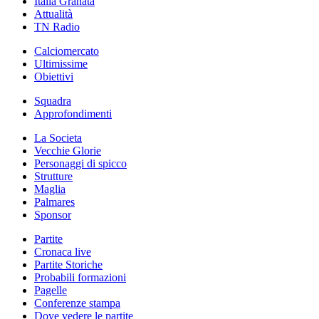
Italia Granata
Attualità
TN Radio
Calciomercato
Ultimissime
Obiettivi
Squadra
Approfondimenti
La Societa
Vecchie Glorie
Personaggi di spicco
Strutture
Maglia
Palmares
Sponsor
Partite
Cronaca live
Partite Storiche
Probabili formazioni
Pagelle
Conferenze stampa
Dove vedere le partite