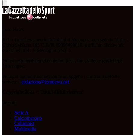
Toro News
Il sito ToroNews.net di titolarità di Labcoop sc con sede in Torino,
Corso Svizzera 185 C.F./PI 09096480018, è affiliato al network
Gazzanet di RCS Mediagroup S.p.a.
Unico responsabile dei contenuti (testi, foto, video e grafiche) è
Labcoop sc;
Per ogni comunicazione avente ad oggetto i contenuti del Sito
scrivere a
redazione@toronews.net
Copyright 2021 © Tutti i diritti riservati.
Sezioni
Serie A
Calciomercato
Columnist
Multimedia