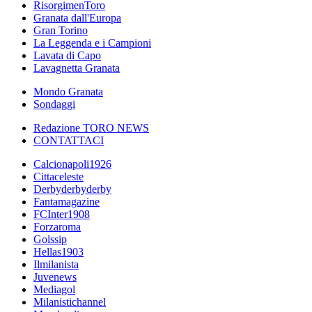
RisorgimenToro
Granata dall'Europa
Gran Torino
La Leggenda e i Campioni
Lavata di Capo
Lavagnetta Granata
Mondo Granata
Sondaggi
Redazione TORO NEWS
CONTATTACI
Calcionapoli1926
Cittaceleste
Derbyderbyderby
Fantamagazine
FCInter1908
Forzaroma
Golssip
Hellas1903
Ilmilanista
Juvenews
Mediagol
Milanistichannel