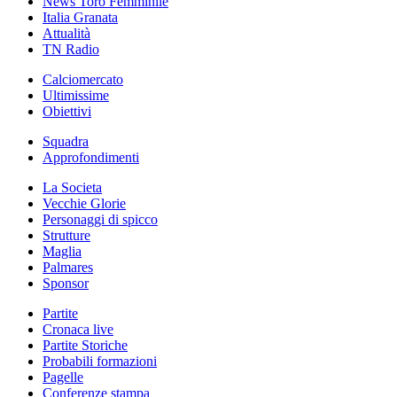
News Toro Femminile
Italia Granata
Attualità
TN Radio
Calciomercato
Ultimissime
Obiettivi
Squadra
Approfondimenti
La Societa
Vecchie Glorie
Personaggi di spicco
Strutture
Maglia
Palmares
Sponsor
Partite
Cronaca live
Partite Storiche
Probabili formazioni
Pagelle
Conferenze stampa