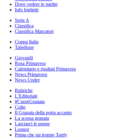
Dove vedere le partite
Info biglietti
Serie A
Classifica
Classifica Marcatori
Coppa Italia
Tabellone
Giovanili
Rosa Primavera
Calendario e risultati Primavera
News Primavera
News Under
Rubriche
L'Editoriale
#CuoreGranata
Culto
Il Granata della porta accanto
La scossa granata
Lasciarci le penne
Loquor
Prima che sia troppo Tardy