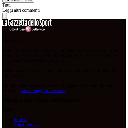
Tutti
Leggi altri commenti
Toro News
Il sito ToroNews.net di titolarità di Labcoop sc con sede in Torino,
Corso Svizzera 185 C.F./PI 09096480018, è affiliato al network
Gazzanet di RCS Mediagroup S.p.a.
Unico responsabile dei contenuti (testi, foto, video e grafiche) è
Labcoop sc;
Per ogni comunicazione avente ad oggetto i contenuti del Sito
scrivere a
redazione@toronews.net
Copyright 2021 © Tutti i diritti riservati.
Sezioni
Serie A
Calciomercato