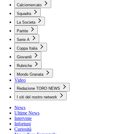
Calciomercato
Squadra
La Societa
Partite
Serie A
Coppa Italia
Giovanili
Rubriche
Mondo Granata
Video
Redazione TORO NEWS
I siti del nostro network
News
Ultime News
Interviste
Infortuni
Curiosità