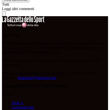
Tutti
Leggi altri commenti
Toro News
Il sito ToroNews.net di titolarità di Labcoop sc con sede in Torino,
Corso Svizzera 185 C.F./PI 09096480018, è affiliato al network
Gazzanet di RCS Mediagroup S.p.a.
Unico responsabile dei contenuti (testi, foto, video e grafiche) è
Labcoop sc;
Per ogni comunicazione avente ad oggetto i contenuti del Sito
scrivere a
redazione@toronews.net
Copyright 2021 © Tutti i diritti riservati.
Sezioni
Serie A
Calciomercato