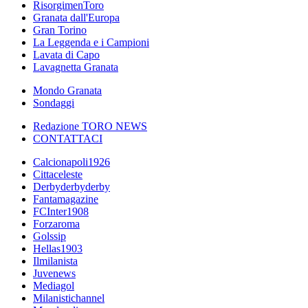
RisorgimenToro
Granata dall'Europa
Gran Torino
La Leggenda e i Campioni
Lavata di Capo
Lavagnetta Granata
Mondo Granata
Sondaggi
Redazione TORO NEWS
CONTATTACI
Calcionapoli1926
Cittaceleste
Derbyderbyderby
Fantamagazine
FCInter1908
Forzaroma
Golssip
Hellas1903
Ilmilanista
Juvenews
Mediagol
Milanistichannel