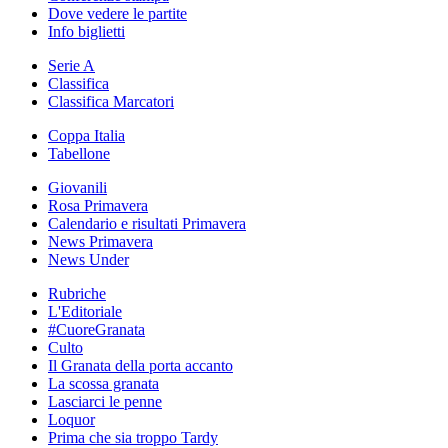
Dove vedere le partite
Info biglietti
Serie A
Classifica
Classifica Marcatori
Coppa Italia
Tabellone
Giovanili
Rosa Primavera
Calendario e risultati Primavera
News Primavera
News Under
Rubriche
L'Editoriale
#CuoreGranata
Culto
Il Granata della porta accanto
La scossa granata
Lasciarci le penne
Loquor
Prima che sia troppo Tardy