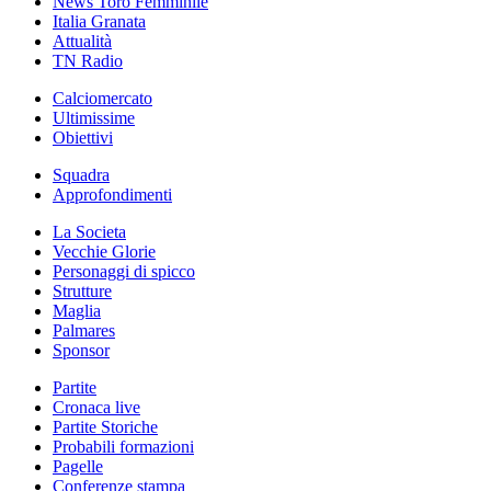
News Toro Femminile
Italia Granata
Attualità
TN Radio
Calciomercato
Ultimissime
Obiettivi
Squadra
Approfondimenti
La Societa
Vecchie Glorie
Personaggi di spicco
Strutture
Maglia
Palmares
Sponsor
Partite
Cronaca live
Partite Storiche
Probabili formazioni
Pagelle
Conferenze stampa