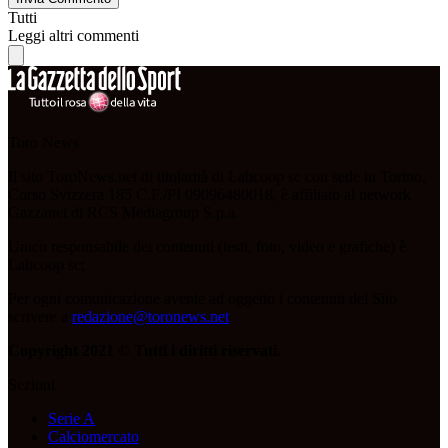
Tutti
Leggi altri commenti
Toro News
Il sito ToroNews.net di titolarità di Labcoop sc con sede in Torino,
Corso Svizzera 185 C.F./PI 09096480018, è affiliato al network
Gazzanet di RCS Mediagroup S.p.a.
Unico responsabile dei contenuti (testi, foto, video e grafiche) è
Labcoop sc;
Per ogni comunicazione avente ad oggetto i contenuti del Sito
scrivere a
redazione@toronews.net
Copyright 2021 © Tutti i diritti riservati.
Sezioni
Serie A
Calciomercato