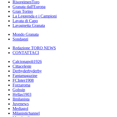
RisorgimenToro
Granata dall'Europa
Gran Torino
La Leggenda e i Campioni
Lavata di Capo
Lavagnetta Granata
Mondo Granata
Sondaggi
Redazione TORO NEWS
CONTATTACI
Calcionapoli1926
Cittaceleste
Derbyderbyderby
Fantamagazine
FCInter1908
Forzaroma
Golssip
Hellas1903
Ilmilanista
Juvenews
Mediagol
Milanistichannel