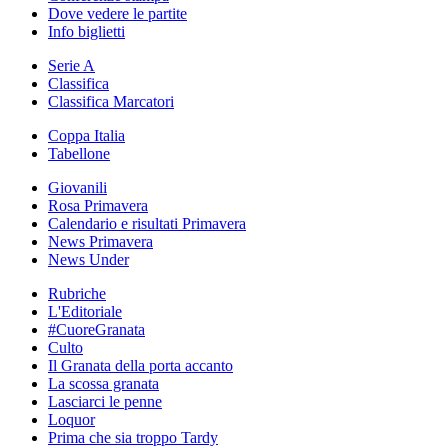
Dove vedere le partite
Info biglietti
Serie A
Classifica
Classifica Marcatori
Coppa Italia
Tabellone
Giovanili
Rosa Primavera
Calendario e risultati Primavera
News Primavera
News Under
Rubriche
L'Editoriale
#CuoreGranata
Culto
Il Granata della porta accanto
La scossa granata
Lasciarci le penne
Loquor
Prima che sia troppo Tardy