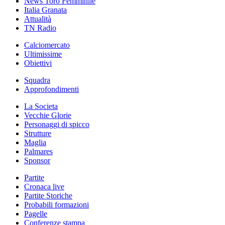
News Toro Femminile
Italia Granata
Attualità
TN Radio
Calciomercato
Ultimissime
Obiettivi
Squadra
Approfondimenti
La Societa
Vecchie Glorie
Personaggi di spicco
Strutture
Maglia
Palmares
Sponsor
Partite
Cronaca live
Partite Storiche
Probabili formazioni
Pagelle
Conferenze stampa