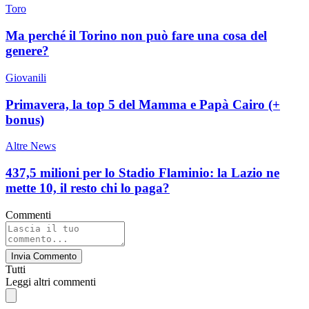
Toro
Ma perché il Torino non può fare una cosa del
genere?
Giovanili
Primavera, la top 5 del Mamma e Papà Cairo (+
bonus)
Altre News
437,5 milioni per lo Stadio Flaminio: la Lazio ne
mette 10, il resto chi lo paga?
Commenti
Invia Commento
Tutti
Leggi altri commenti