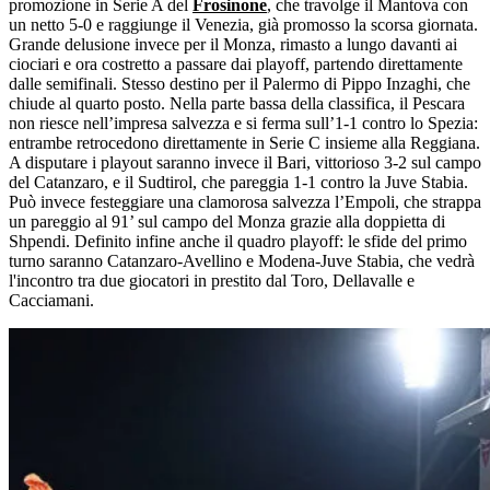
promozione in Serie A del
Frosinone
, che travolge il Mantova con
un netto 5-0 e raggiunge il Venezia, già promosso la scorsa giornata.
Grande delusione invece per il Monza, rimasto a lungo davanti ai
ciociari e ora costretto a passare dai playoff, partendo direttamente
dalle semifinali. Stesso destino per il Palermo di Pippo Inzaghi, che
chiude al quarto posto. Nella parte bassa della classifica, il Pescara
non riesce nell’impresa salvezza e si ferma sull’1-1 contro lo Spezia:
entrambe retrocedono direttamente in Serie C insieme alla Reggiana.
A disputare i playout saranno invece il Bari, vittorioso 3-2 sul campo
del Catanzaro, e il Sudtirol, che pareggia 1-1 contro la Juve Stabia.
Può invece festeggiare una clamorosa salvezza l’Empoli, che strappa
un pareggio al 91’ sul campo del Monza grazie alla doppietta di
Shpendi. Definito infine anche il quadro playoff: le sfide del primo
turno saranno Catanzaro-Avellino e Modena-Juve Stabia, che vedrà
l'incontro tra due giocatori in prestito dal Toro, Dellavalle e
Cacciamani.