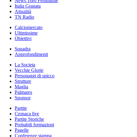
News Toro Femminile
Italia Granata
Attualità
TN Radio
Calciomercato
Ultimissime
Obiettivi
Squadra
Approfondimenti
La Societa
Vecchie Glorie
Personaggi di spicco
Strutture
Maglia
Palmares
Sponsor
Partite
Cronaca live
Partite Storiche
Probabili formazioni
Pagelle
Conferenze stampa