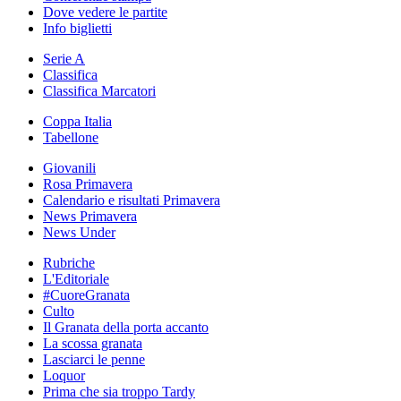
Dove vedere le partite
Info biglietti
Serie A
Classifica
Classifica Marcatori
Coppa Italia
Tabellone
Giovanili
Rosa Primavera
Calendario e risultati Primavera
News Primavera
News Under
Rubriche
L'Editoriale
#CuoreGranata
Culto
Il Granata della porta accanto
La scossa granata
Lasciarci le penne
Loquor
Prima che sia troppo Tardy