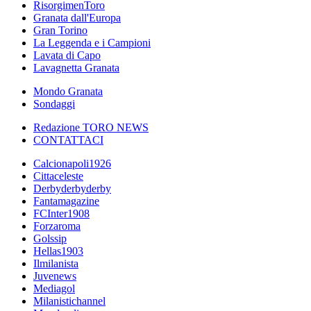
RisorgimenToro
Granata dall'Europa
Gran Torino
La Leggenda e i Campioni
Lavata di Capo
Lavagnetta Granata
Mondo Granata
Sondaggi
Redazione TORO NEWS
CONTATTACI
Calcionapoli1926
Cittaceleste
Derbyderbyderby
Fantamagazine
FCInter1908
Forzaroma
Golssip
Hellas1903
Ilmilanista
Juvenews
Mediagol
Milanistichannel