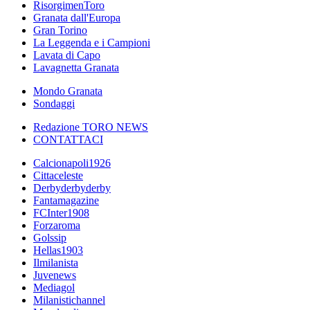
RisorgimenToro
Granata dall'Europa
Gran Torino
La Leggenda e i Campioni
Lavata di Capo
Lavagnetta Granata
Mondo Granata
Sondaggi
Redazione TORO NEWS
CONTATTACI
Calcionapoli1926
Cittaceleste
Derbyderbyderby
Fantamagazine
FCInter1908
Forzaroma
Golssip
Hellas1903
Ilmilanista
Juvenews
Mediagol
Milanistichannel