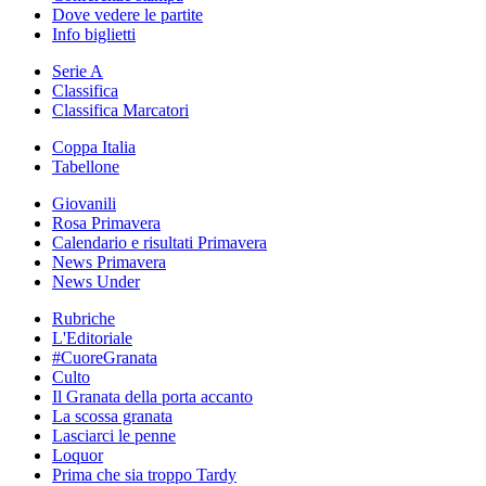
Dove vedere le partite
Info biglietti
Serie A
Classifica
Classifica Marcatori
Coppa Italia
Tabellone
Giovanili
Rosa Primavera
Calendario e risultati Primavera
News Primavera
News Under
Rubriche
L'Editoriale
#CuoreGranata
Culto
Il Granata della porta accanto
La scossa granata
Lasciarci le penne
Loquor
Prima che sia troppo Tardy