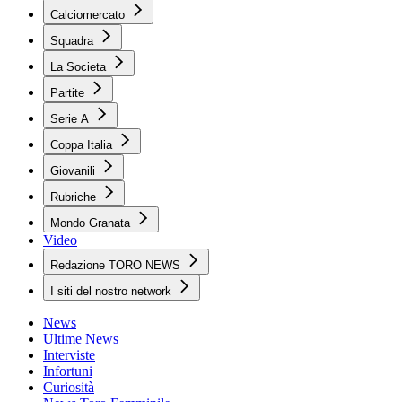
Calciomercato
Squadra
La Societa
Partite
Serie A
Coppa Italia
Giovanili
Rubriche
Mondo Granata
Video
Redazione TORO NEWS
I siti del nostro network
News
Ultime News
Interviste
Infortuni
Curiosità