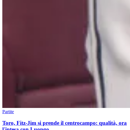
Partite
Toro, Fitz-Jim si prende il centrocampo: qualità, ora
l'intesa con Luongo