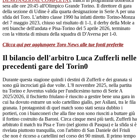
DESIGNAZIONE COMPLETA
), match in programma domenica
sera alle ore 20:45 all'Olimpico Grande Torino. Il direttore di gara
della sezione di Udine è alla quarta designazione in Serie A per una
sfida del Toro. L'arbitro classe 1990 ha infatti diretto Torino-Monza
del 7 maggio 2023, chiuso sul risultato di 1-1, il derby della Mole a
reti bianche dell'andata e Pisa-Torino del 5 aprile 2026, terminato
con la vittoria di misura della squadra di D'Aversa per 1-0.
Clicca qui per aggiungere Toro News alle tue fonti preferite
Il bilancio dell'arbitro Luca Zufferli nelle
precedenti gare del Torin0
Durante questa stagione quindi i destini di Zufferli e dei granata si
sono già incrociati già due volte. L'8 novembre 2025, nella partita
tra Torino e Juventus valida per l'undicesimo turno di Serie A
2025/2026, il fischietto friulano è riuscito a gestire bene una gara in
cui ha dovuto estrarre un solo cartellino giallo, per Asllani, tra le fila
granata. I protagonisti di quel match sono stati senza dubbio i
portieri, con i bianconeri che alla fine non sono riusciti a buttare giù
il fortino costruito da Baroni. Circa cinque mesi più tardi, Zufferli ha
arbitrato il match tra Pisa e Toro (nel giorno di Pasqua) e la sfida si è
rivelata piuttosto tranquilla, con l'arbitro di San Daniele del Friuli
che non è ricorso a cartellini nel corso dei 90 minuti. Il primo tempo