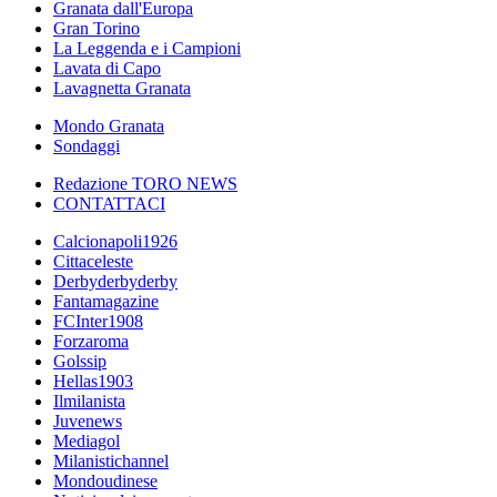
Granata dall'Europa
Gran Torino
La Leggenda e i Campioni
Lavata di Capo
Lavagnetta Granata
Mondo Granata
Sondaggi
Redazione TORO NEWS
CONTATTACI
Calcionapoli1926
Cittaceleste
Derbyderbyderby
Fantamagazine
FCInter1908
Forzaroma
Golssip
Hellas1903
Ilmilanista
Juvenews
Mediagol
Milanistichannel
Mondoudinese