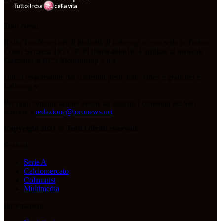
Toro News
Il sito ToroNews.net di titolarità di Labcoop sc con sede in Torino,
Corso Svizzera 185 C.F./PI 09096480018, è affiliato al network
Gazzanet di RCS Mediagroup S.p.a.
Unico responsabile dei contenuti (testi, foto, video e grafiche) è
Labcoop sc;
Per ogni comunicazione avente ad oggetto i contenuti del Sito
scrivere a
redazione@toronews.net
Copyright 2021 © Tutti i diritti riservati.
Sezioni
Serie A
Calciomercato
Columnist
Multimedia
Informazioni