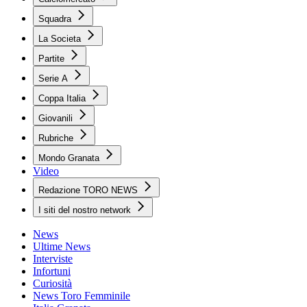
Squadra
La Societa
Partite
Serie A
Coppa Italia
Giovanili
Rubriche
Mondo Granata
Video
Redazione TORO NEWS
I siti del nostro network
News
Ultime News
Interviste
Infortuni
Curiosità
News Toro Femminile