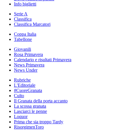
Info biglietti
Serie A
Classifica
Classifica Marcatori
Coppa Italia
Tabellone
Giovanili
Rosa Primavera
Calendario e risultati Primavera
News Primavera
News Under
Rubriche
L'Editoriale
#CuoreGranata
Culto
Il Granata della porta accanto
La scossa granata
Lasciarci le penne
Loquor
Prima che sia troppo Tardy
RisorgimenToro