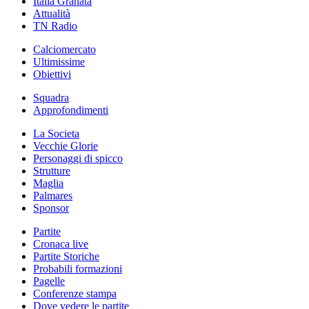
Italia Granata
Attualità
TN Radio
Calciomercato
Ultimissime
Obiettivi
Squadra
Approfondimenti
La Societa
Vecchie Glorie
Personaggi di spicco
Strutture
Maglia
Palmares
Sponsor
Partite
Cronaca live
Partite Storiche
Probabili formazioni
Pagelle
Conferenze stampa
Dove vedere le partite