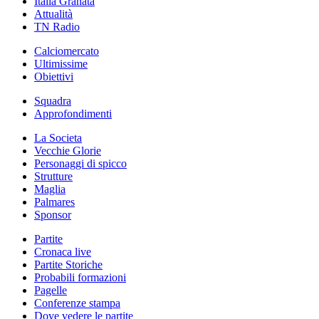
Italia Granata
Attualità
TN Radio
Calciomercato
Ultimissime
Obiettivi
Squadra
Approfondimenti
La Societa
Vecchie Glorie
Personaggi di spicco
Strutture
Maglia
Palmares
Sponsor
Partite
Cronaca live
Partite Storiche
Probabili formazioni
Pagelle
Conferenze stampa
Dove vedere le partite