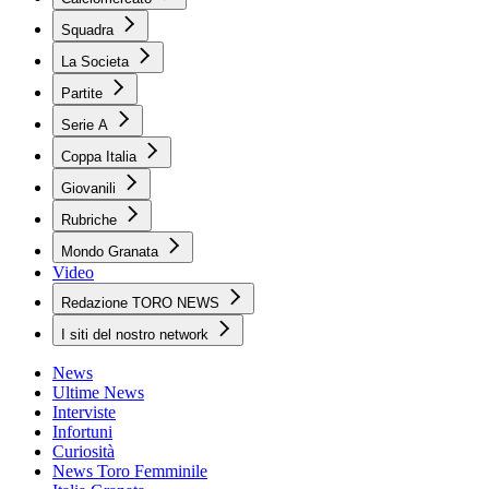
Squadra
La Societa
Partite
Serie A
Coppa Italia
Giovanili
Rubriche
Mondo Granata
Video
Redazione TORO NEWS
I siti del nostro network
News
Ultime News
Interviste
Infortuni
Curiosità
News Toro Femminile