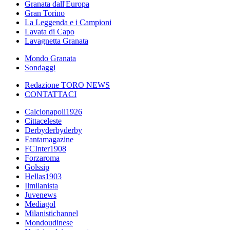
Granata dall'Europa
Gran Torino
La Leggenda e i Campioni
Lavata di Capo
Lavagnetta Granata
Mondo Granata
Sondaggi
Redazione TORO NEWS
CONTATTACI
Calcionapoli1926
Cittaceleste
Derbyderbyderby
Fantamagazine
FCInter1908
Forzaroma
Golssip
Hellas1903
Ilmilanista
Juvenews
Mediagol
Milanistichannel
Mondoudinese