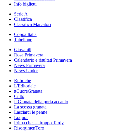
Info biglietti
Serie A
Classifica
Classifica Marcatori
Coppa Italia
Tabellone
Giovanili
Rosa Primavera
Calendario e risultati Primavera
News Primavera
News Under
Rubriche
L'Editoriale
#CuoreGranata
Culto
Il Granata della porta accanto
La scossa granata
Lasciarci le penne
Loquor
Prima che sia troppo Tardy
RisorgimenToro