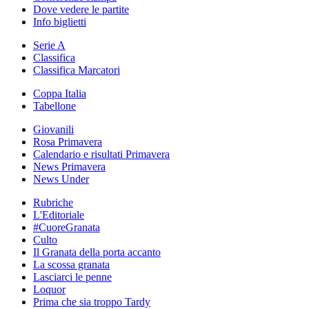
Dove vedere le partite
Info biglietti
Serie A
Classifica
Classifica Marcatori
Coppa Italia
Tabellone
Giovanili
Rosa Primavera
Calendario e risultati Primavera
News Primavera
News Under
Rubriche
L'Editoriale
#CuoreGranata
Culto
Il Granata della porta accanto
La scossa granata
Lasciarci le penne
Loquor
Prima che sia troppo Tardy