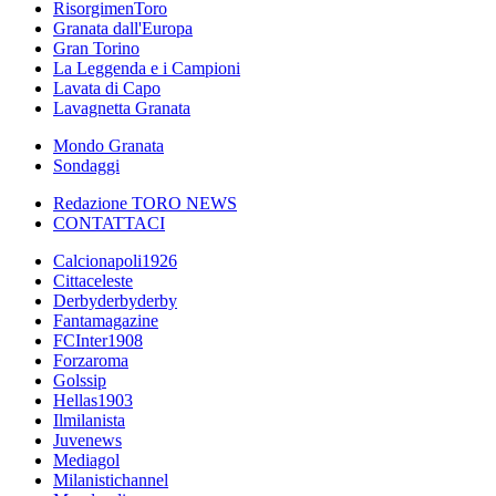
RisorgimenToro
Granata dall'Europa
Gran Torino
La Leggenda e i Campioni
Lavata di Capo
Lavagnetta Granata
Mondo Granata
Sondaggi
Redazione TORO NEWS
CONTATTACI
Calcionapoli1926
Cittaceleste
Derbyderbyderby
Fantamagazine
FCInter1908
Forzaroma
Golssip
Hellas1903
Ilmilanista
Juvenews
Mediagol
Milanistichannel