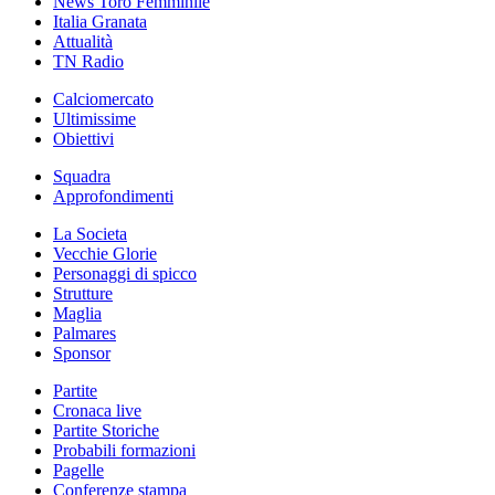
News Toro Femminile
Italia Granata
Attualità
TN Radio
Calciomercato
Ultimissime
Obiettivi
Squadra
Approfondimenti
La Societa
Vecchie Glorie
Personaggi di spicco
Strutture
Maglia
Palmares
Sponsor
Partite
Cronaca live
Partite Storiche
Probabili formazioni
Pagelle
Conferenze stampa