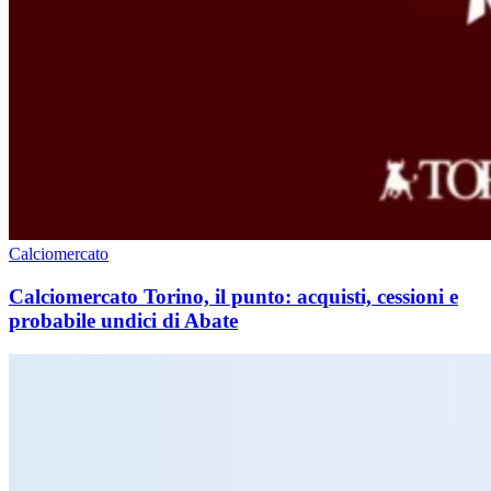
Calciomercato
Calciomercato Torino, il punto: acquisti, cessioni e
probabile undici di Abate