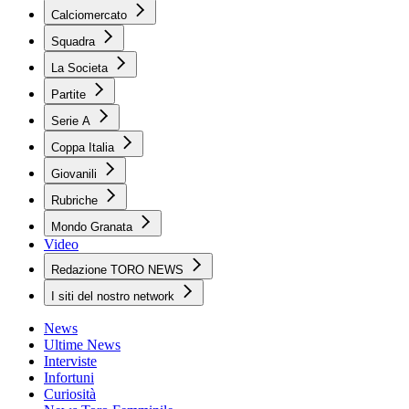
Calciomercato
Squadra
La Societa
Partite
Serie A
Coppa Italia
Giovanili
Rubriche
Mondo Granata
Video
Redazione TORO NEWS
I siti del nostro network
News
Ultime News
Interviste
Infortuni
Curiosità