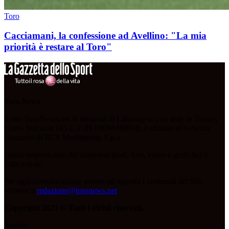
Toro
Cacciamani, la confessione ad Avellino: "La mia
priorità è restare al Toro"
Toro News
Il sito ToroNews.net di titolarità di Labcoop sc con sede in Torino,
Corso Svizzera 185 C.F./PI 09096480018, è affiliato al network
Gazzanet di RCS Mediagroup S.p.a.
Unico responsabile dei contenuti (testi, foto, video e grafiche) è
Labcoop sc;
Per ogni comunicazione avente ad oggetto i contenuti del Sito
scrivere a
redazione@toronews.net
Copyright 2021 © Tutti i diritti riservati.
Sezioni