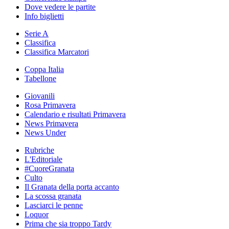
Dove vedere le partite
Info biglietti
Serie A
Classifica
Classifica Marcatori
Coppa Italia
Tabellone
Giovanili
Rosa Primavera
Calendario e risultati Primavera
News Primavera
News Under
Rubriche
L'Editoriale
#CuoreGranata
Culto
Il Granata della porta accanto
La scossa granata
Lasciarci le penne
Loquor
Prima che sia troppo Tardy