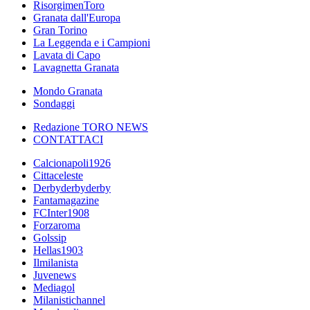
RisorgimenToro
Granata dall'Europa
Gran Torino
La Leggenda e i Campioni
Lavata di Capo
Lavagnetta Granata
Mondo Granata
Sondaggi
Redazione TORO NEWS
CONTATTACI
Calcionapoli1926
Cittaceleste
Derbyderbyderby
Fantamagazine
FCInter1908
Forzaroma
Golssip
Hellas1903
Ilmilanista
Juvenews
Mediagol
Milanistichannel