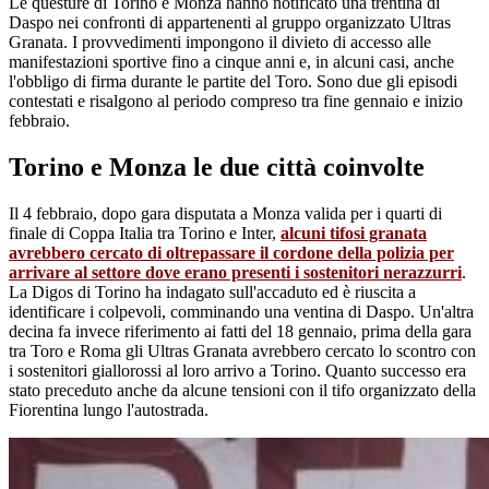
Le questure di Torino e Monza hanno notificato una trentina di
Daspo nei confronti di appartenenti al gruppo organizzato Ultras
Granata. I provvedimenti impongono il divieto di accesso alle
manifestazioni sportive fino a cinque anni e, in alcuni casi, anche
l'obbligo di firma durante le partite del Toro. Sono due gli episodi
contestati e risalgono al periodo compreso tra fine gennaio e inizio
febbraio.
Torino e Monza le due città coinvolte
Il 4 febbraio, dopo gara disputata a Monza valida per i quarti di
finale di Coppa Italia tra Torino e Inter,
alcuni tifosi granata
avrebbero cercato di oltrepassare il cordone della polizia per
arrivare al settore dove erano presenti i sostenitori nerazzurri
.
La Digos di Torino ha indagato sull'accaduto ed è riuscita a
identificare i colpevoli, comminando una ventina di Daspo. Un'altra
decina fa invece riferimento ai fatti del 18 gennaio, prima della gara
tra Toro e Roma gli Ultras Granata avrebbero cercato lo scontro con
i sostenitori giallorossi al loro arrivo a Torino. Quanto successo era
stato preceduto anche da alcune tensioni con il tifo organizzato della
Fiorentina lungo l'autostrada.