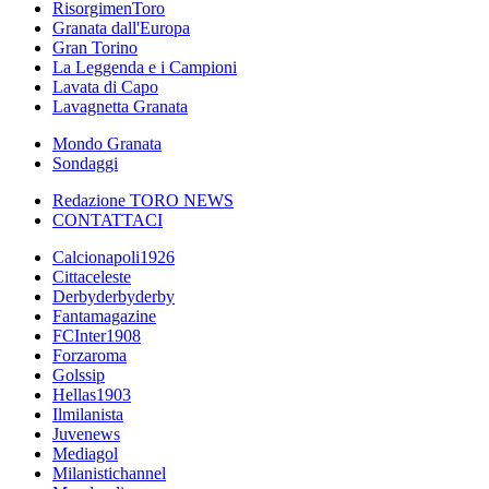
RisorgimenToro
Granata dall'Europa
Gran Torino
La Leggenda e i Campioni
Lavata di Capo
Lavagnetta Granata
Mondo Granata
Sondaggi
Redazione TORO NEWS
CONTATTACI
Calcionapoli1926
Cittaceleste
Derbyderbyderby
Fantamagazine
FCInter1908
Forzaroma
Golssip
Hellas1903
Ilmilanista
Juvenews
Mediagol
Milanistichannel