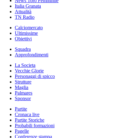
News Toro Femminile
Italia Granata
Attualità
TN Radio
Calciomercato
Ultimissime
Obiettivi
Squadra
Approfondimenti
La Societa
Vecchie Glorie
Personaggi di spicco
Strutture
Maglia
Palmares
Sponsor
Partite
Cronaca live
Partite Storiche
Probabili formazioni
Pagelle
Conferenze stampa