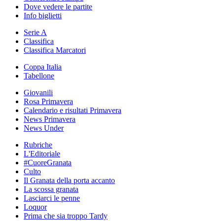
Dove vedere le partite
Info biglietti
Serie A
Classifica
Classifica Marcatori
Coppa Italia
Tabellone
Giovanili
Rosa Primavera
Calendario e risultati Primavera
News Primavera
News Under
Rubriche
L'Editoriale
#CuoreGranata
Culto
Il Granata della porta accanto
La scossa granata
Lasciarci le penne
Loquor
Prima che sia troppo Tardy