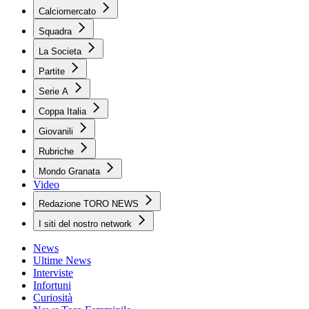
Calciomercato
Squadra
La Societa
Partite
Serie A
Coppa Italia
Giovanili
Rubriche
Mondo Granata
Video
Redazione TORO NEWS
I siti del nostro network
News
Ultime News
Interviste
Infortuni
Curiosità