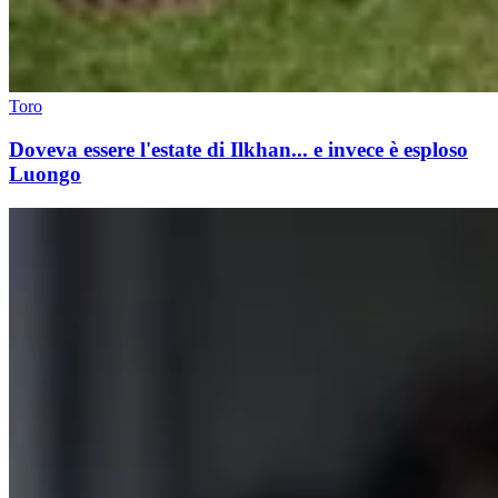
Toro
Doveva essere l'estate di Ilkhan... e invece è esploso
Luongo