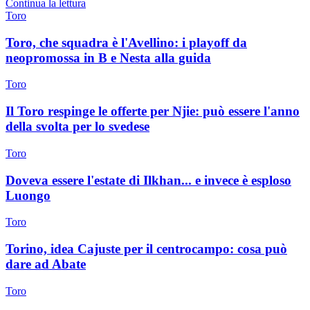
Continua la lettura
Toro
Toro, che squadra è l'Avellino: i playoff da
neopromossa in B e Nesta alla guida
Toro
Il Toro respinge le offerte per Njie: può essere l'anno
della svolta per lo svedese
Toro
Doveva essere l'estate di Ilkhan... e invece è esploso
Luongo
Toro
Torino, idea Cajuste per il centrocampo: cosa può
dare ad Abate
Toro