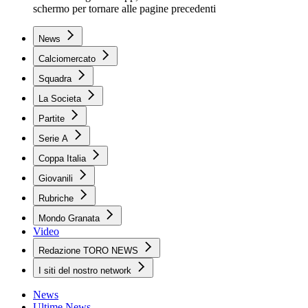
schermo per tornare alle pagine precedenti
News
Calciomercato
Squadra
La Societa
Partite
Serie A
Coppa Italia
Giovanili
Rubriche
Mondo Granata
Video
Redazione TORO NEWS
I siti del nostro network
News
Ultime News