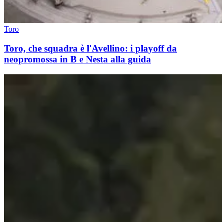
Toro
Toro, che squadra è l'Avellino: i playoff da
neopromossa in B e Nesta alla guida