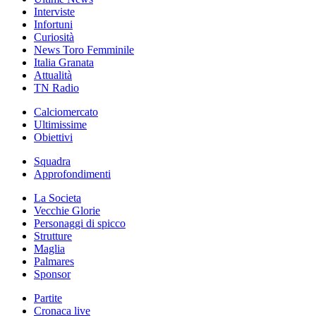
Interviste
Infortuni
Curiosità
News Toro Femminile
Italia Granata
Attualità
TN Radio
Calciomercato
Ultimissime
Obiettivi
Squadra
Approfondimenti
La Societa
Vecchie Glorie
Personaggi di spicco
Strutture
Maglia
Palmares
Sponsor
Partite
Cronaca live