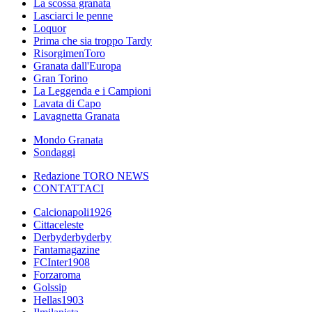
La scossa granata
Lasciarci le penne
Loquor
Prima che sia troppo Tardy
RisorgimenToro
Granata dall'Europa
Gran Torino
La Leggenda e i Campioni
Lavata di Capo
Lavagnetta Granata
Mondo Granata
Sondaggi
Redazione TORO NEWS
CONTATTACI
Calcionapoli1926
Cittaceleste
Derbyderbyderby
Fantamagazine
FCInter1908
Forzaroma
Golssip
Hellas1903