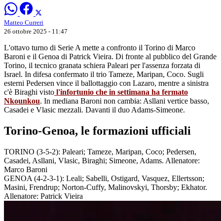
Matteo Curreri
26 ottobre 2025 - 11:47
L'ottavo turno di Serie A mette a confronto il Torino di Marco
Baroni e il Genoa di Patrick Vieira. Di fronte al pubblico del Grande
Torino, il tecnico granata schiera Paleari per l'assenza forzata di
Israel. In difesa confermato il trio Tameze, Maripan, Coco. Sugli
esterni Pedersen vince il ballottaggio con Lazaro, mentre a sinistra
c'è Biraghi visto
l'infortunio che in settimana ha fermato
Nkounkou
. In mediana Baroni non cambia: Asllani vertice basso,
Casadei e Vlasic mezzali. Davanti il duo Adams-Simeone.
Torino-Genoa, le formazioni ufficiali
TORINO (3-5-2): Paleari; Tameze, Maripan, Coco; Pedersen,
Casadei, Asllani, Vlasic, Biraghi; Simeone, Adams. Allenatore:
Marco Baroni
GENOA (4-2-3-1): Leali; Sabelli, Ostigard, Vasquez, Ellertsson;
Masini, Frendrup; Norton-Cuffy, Malinovskyi, Thorsby; Ekhator.
Allenatore: Patrick Vieira