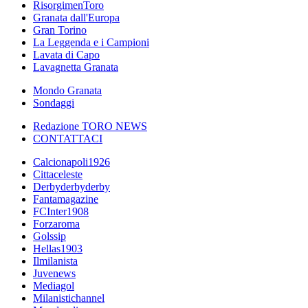
RisorgimenToro
Granata dall'Europa
Gran Torino
La Leggenda e i Campioni
Lavata di Capo
Lavagnetta Granata
Mondo Granata
Sondaggi
Redazione TORO NEWS
CONTATTACI
Calcionapoli1926
Cittaceleste
Derbyderbyderby
Fantamagazine
FCInter1908
Forzaroma
Golssip
Hellas1903
Ilmilanista
Juvenews
Mediagol
Milanistichannel