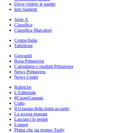
Dove vedere le partite
Info biglietti
Serie A
Classifica
Classifica Marcatori
Coppa Italia
Tabellone
Giovanili
Rosa Primavera
Calendario e risultati Primavera
News Primavera
News Under
Rubriche
L'Editoriale
#CuoreGranata
Culto
Il Granata della porta accanto
La scossa granata
Lasciarci le penne
Loquor
Prima che sia troppo Tardy