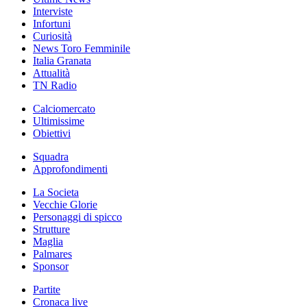
Interviste
Infortuni
Curiosità
News Toro Femminile
Italia Granata
Attualità
TN Radio
Calciomercato
Ultimissime
Obiettivi
Squadra
Approfondimenti
La Societa
Vecchie Glorie
Personaggi di spicco
Strutture
Maglia
Palmares
Sponsor
Partite
Cronaca live