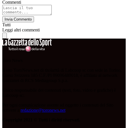
Commenti
Invia Commento
Tutti
Leggi altri commenti
Toro News
Il sito ToroNews.net di titolarità di Labcoop sc con sede in Torino,
Corso Svizzera 185 C.F./PI 09096480018, è affiliato al network
Gazzanet di RCS Mediagroup S.p.a.
Unico responsabile dei contenuti (testi, foto, video e grafiche) è
Labcoop sc;
Per ogni comunicazione avente ad oggetto i contenuti del Sito
scrivere a
redazione@toronews.net
Copyright 2021 © Tutti i diritti riservati.