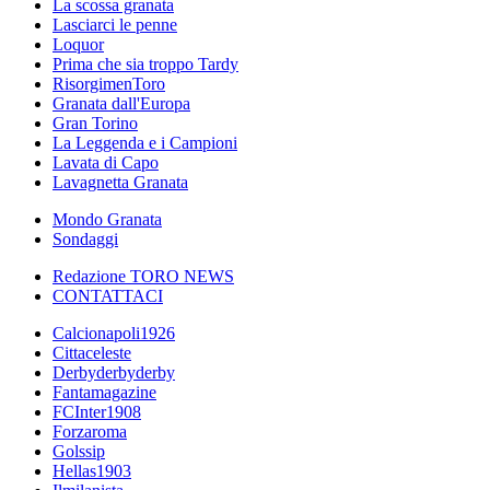
La scossa granata
Lasciarci le penne
Loquor
Prima che sia troppo Tardy
RisorgimenToro
Granata dall'Europa
Gran Torino
La Leggenda e i Campioni
Lavata di Capo
Lavagnetta Granata
Mondo Granata
Sondaggi
Redazione TORO NEWS
CONTATTACI
Calcionapoli1926
Cittaceleste
Derbyderbyderby
Fantamagazine
FCInter1908
Forzaroma
Golssip
Hellas1903