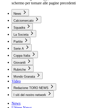
schermo per tornare alle pagine precedenti
News
Calciomercato
Squadra
La Societa
Partite
Serie A
Coppa Italia
Giovanili
Rubriche
Mondo Granata
Video
Redazione TORO NEWS
I siti del nostro network
News
Ultime News