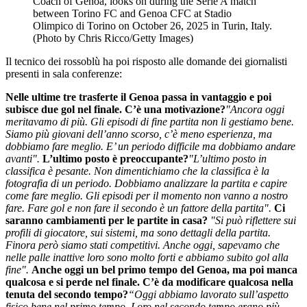
Coach of Genoa, looks on during the Serie A match
between Torino FC and Genoa CFC at Stadio
Olimpico di Torino on October 26, 2025 in Turin, Italy.
(Photo by Chris Ricco/Getty Images)
Il tecnico dei rossoblù ha poi risposto alle domande dei giornalisti
presenti in sala conferenze:
Nelle ultime tre trasferte il Genoa passa in vantaggio e poi
subisce due gol nel finale. C’è una motivazione?
"Ancora oggi
meritavamo di più. Gli episodi di fine partita non li gestiamo bene.
Siamo più giovani dell’anno scorso, c’è meno esperienza, ma
dobbiamo fare meglio. E’ un periodo difficile ma dobbiamo andare
avanti".
L’ultimo posto è preoccupante?
"L’ultimo posto in
classifica è pesante. Non dimentichiamo che la classifica è la
fotografia di un periodo. Dobbiamo analizzare la partita e capire
come fare meglio. Gli episodi per il momento non vanno a nostro
fare. Fare gol e non fare il secondo è un fattore della partita".
Ci
saranno cambiamenti per le partite in casa?
"Si può riflettere sui
profili di giocatore, sui sistemi, ma sono dettagli della partita.
Finora però siamo stati competitivi. Anche oggi, sapevamo che
nelle palle inattive loro sono molto forti e abbiamo subito gol alla
fine".
Anche oggi un bel primo tempo del Genoa, ma poi manca
qualcosa e si perde nel finale. C’è da modificare qualcosa nella
tenuta del secondo tempo?
“Oggi abbiamo lavorato sull’aspetto
fisico bene nel primo tempo. Loro nel secondo tempo erano più