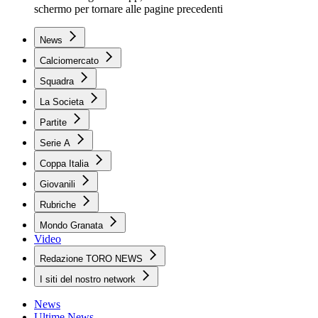
schermo per tornare alle pagine precedenti
News
Calciomercato
Squadra
La Societa
Partite
Serie A
Coppa Italia
Giovanili
Rubriche
Mondo Granata
Video
Redazione TORO NEWS
I siti del nostro network
News
Ultime News