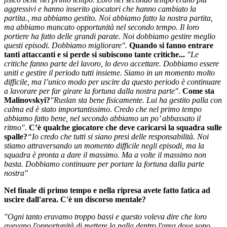
aggressivi e hanno inserito giocatori che hanno cambiato la
partita., ma abbiamo gestito. Noi abbiamo fatto la nostra partita,
ma abbiamo mancato opportunità nel secondo tempo. Il loro
portiere ha fatto delle grandi parate. Noi dobbiamo gestire meglio
questi episodi. Dobbiamo migliorare".
Quando si fanno entrare
tanti attaccanti e si perde si subiscono tante critiche...
"Le
critiche fanno parte del lavoro, lo devo accettare. Dobbiamo essere
uniti e gestire il periodo tutti insieme. Siamo in un momento molto
difficile, ma l’unico modo per uscire da questo periodo è continuare
a lavorare per far girare la fortuna dalla nostra parte".
Come sta
Malinovskyi?
"Ruslan sta bene fisicamente. Lui ha gestito palla con
calma ed è stato importantissimo. Credo che nel primo tempo
abbiamo fatto bene, nel secondo abbiamo un po’ abbassato il
ritmo".
C’è qualche giocatore che deve caricarsi la squadra sulle
spalle?
“Io credo che tutti si siano presi delle responsabilità. Noi
stiamo attraversando un momento difficile negli episodi, ma la
squadra è pronta a dare il massimo. Ma a volte il massimo non
basta. Dobbiamo continuare per portare la fortuna dalla parte
nostra"
Nel finale di primo tempo e nella ripresa avete fatto fatica ad
uscire dall'area. C'è un discorso mentale?
"Ogni tanto eravamo troppo bassi e questo voleva dire che loro
avevano l'opportunità di mettere la palla dentro l'area dove sono