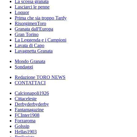
La scossa granata
Lasciarci le penne
Loquor
Prima che sia troppo Tardy
RisorgimenToro
Granata dall'Europa
Gran Torino
La Leggenda e i Campioni
Lavata di Capo
Lavagnetta Granata
Mondo Granata
Sondaggi
Redazione TORO NEWS
CONTATTACI
Calcionapoli1926
Cittaceleste
Derbyderbyderby
Fantamagazine
FCInter1908
Forzaroma
Golssip
Hellas1903