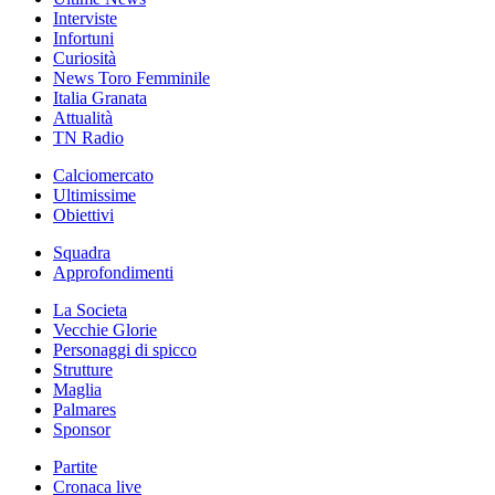
Interviste
Infortuni
Curiosità
News Toro Femminile
Italia Granata
Attualità
TN Radio
Calciomercato
Ultimissime
Obiettivi
Squadra
Approfondimenti
La Societa
Vecchie Glorie
Personaggi di spicco
Strutture
Maglia
Palmares
Sponsor
Partite
Cronaca live