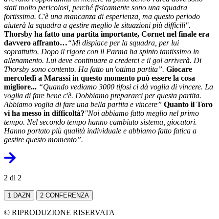
stati molto pericolosi, perché fisicamente sono una squadra
fortissima. C'è una mancanza di esperienza, ma questo periodo
aiuterà la squadra a gestire meglio le situazioni più difficili".
Thorsby ha fatto una partita importante, Cornet nel finale era
davvero affranto…
“Mi dispiace per la squadra, per lui
soprattutto. Dopo il rigore con il Parma ha spinto tantissimo in
allenamento. Lui deve continuare a crederci e il gol arriverà. Di
Thorsby sono contento. Ha fatto un’ottima partita”.
Giocare
mercoledì a Marassi in questo momento può essere la cosa
migliore...
“Quando vediamo 3000 tifosi ci dà voglia di vincere. La
voglia di fare bene c'è. Dobbiamo prepararci per questa partita.
Abbiamo voglia di fare una bella partita e vincere”
Quanto il Toro
vi ha messo in difficoltà?
"Noi abbiamo fatto meglio nel primo
tempo. Nel secondo tempo hanno cambiato sistema, giocatori.
Hanno portato più qualità individuale e abbiamo fatto fatica a
gestire questo momento”.
2 di 2
1
DAZN
2
CONFERENZA
© RIPRODUZIONE RISERVATA