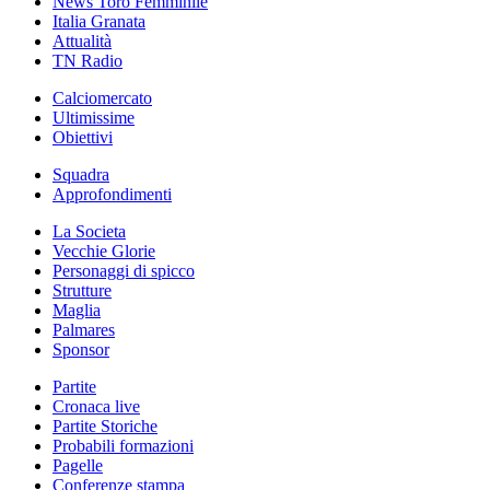
News Toro Femminile
Italia Granata
Attualità
TN Radio
Calciomercato
Ultimissime
Obiettivi
Squadra
Approfondimenti
La Societa
Vecchie Glorie
Personaggi di spicco
Strutture
Maglia
Palmares
Sponsor
Partite
Cronaca live
Partite Storiche
Probabili formazioni
Pagelle
Conferenze stampa