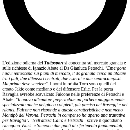
L'edizione odierna del
Tuttosport
si concentra sul mercato granata e
sulle richieste di Ignazio Abate al Ds Gianluca Petrachi.
"Emergono
nuovi retroscena sui piani di mercato, il ds granata cerca un titolare
tra i pali, due difensori centrali, due esterni e due centrocampisti.
Ma prima deve vendere"
. I nomi in orbita Toro sono quelli del
croato Jakic come mediano e del difensore Erlic. Per la porta
Ravaglia avrebbe scavalcato Falcone nelle preferenze di Petrachi e
Abate:
"Il nuovo allenatore preferirebbe un portiere maggiormente
specializzato anche nel gioco coi piedi, più preciso nei fraseggi e nei
rilanci. Falcone non risponde a queste caratteristiche e nemmeno
Montipò del Verona. Petrachi in compenso ha aperto una trattativa
per Ravaglia". "Nell'attesa Cairo e Petrachi -
scrive il quotidiano
-
ritengono Vlasic e Simeone due punti di riferimento fondamentali,