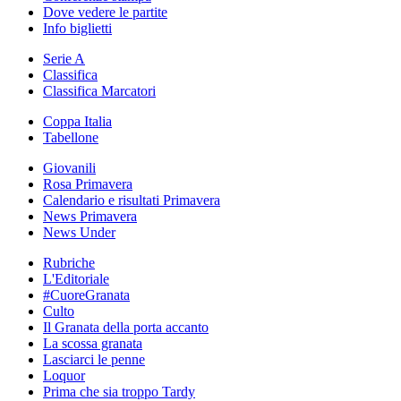
Dove vedere le partite
Info biglietti
Serie A
Classifica
Classifica Marcatori
Coppa Italia
Tabellone
Giovanili
Rosa Primavera
Calendario e risultati Primavera
News Primavera
News Under
Rubriche
L'Editoriale
#CuoreGranata
Culto
Il Granata della porta accanto
La scossa granata
Lasciarci le penne
Loquor
Prima che sia troppo Tardy