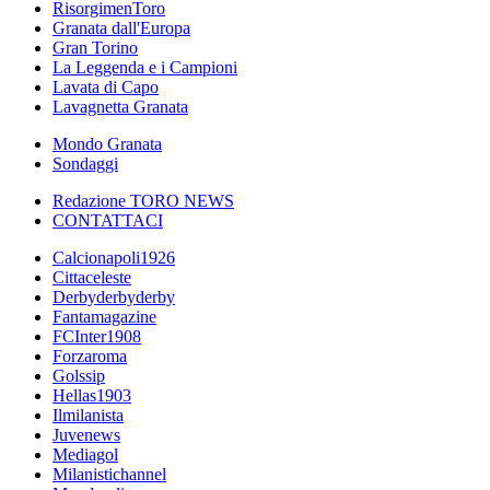
RisorgimenToro
Granata dall'Europa
Gran Torino
La Leggenda e i Campioni
Lavata di Capo
Lavagnetta Granata
Mondo Granata
Sondaggi
Redazione TORO NEWS
CONTATTACI
Calcionapoli1926
Cittaceleste
Derbyderbyderby
Fantamagazine
FCInter1908
Forzaroma
Golssip
Hellas1903
Ilmilanista
Juvenews
Mediagol
Milanistichannel