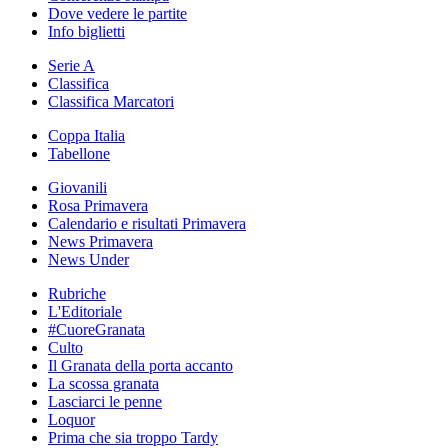
Dove vedere le partite
Info biglietti
Serie A
Classifica
Classifica Marcatori
Coppa Italia
Tabellone
Giovanili
Rosa Primavera
Calendario e risultati Primavera
News Primavera
News Under
Rubriche
L'Editoriale
#CuoreGranata
Culto
Il Granata della porta accanto
La scossa granata
Lasciarci le penne
Loquor
Prima che sia troppo Tardy