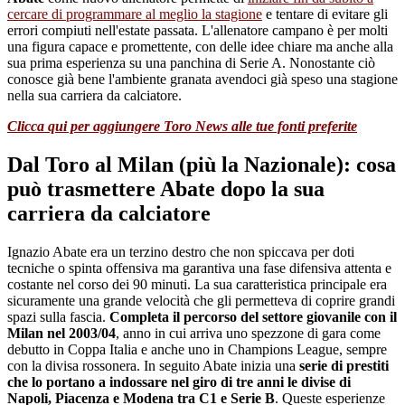
cercare di programmare al meglio la stagione
e tentare di evitare gli
errori compiuti nell'estate passata. L'allenatore campano è per molti
una figura capace e promettente, con delle idee chiare ma anche alla
sua prima esperienza su una panchina di Serie A. Nonostante ciò
conosce già bene l'ambiente granata avendoci già speso una stagione
nella sua carriera da calciatore.
Clicca qui per aggiungere Toro News alle tue fonti preferite
Dal Toro al Milan (più la Nazionale): cosa
può trasmettere Abate dopo la sua
carriera da calciatore
Ignazio Abate era un terzino destro che non spiccava per doti
tecniche o spinta offensiva ma garantiva una fase difensiva attenta e
costante nel corso dei 90 minuti. La sua caratteristica principale era
sicuramente una grande velocità che gli permetteva di coprire grandi
spazi sulla fascia.
Completa il percorso del settore giovanile con il
Milan nel 2003/04
, anno in cui arriva uno spezzone di gara come
debutto in Coppa Italia e anche uno in Champions League, sempre
con la divisa rossonera. In seguito Abate inizia una
serie di prestiti
che lo portano a indossare nel giro di tre anni le divise di
Napoli, Piacenza e Modena tra C1 e Serie B
. Queste esperienze