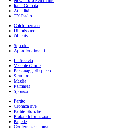
News Toro Femminile
Italia Granata
Attualità
TN Radio
Calciomercato
Ultimissime
Obiettivi
Squadra
Approfondimenti
La Societa
Vecchie Glorie
Personaggi di spicco
Strutture
Maglia
Palmares
Sponsor
Partite
Cronaca live
Partite Storiche
Probabili formazioni
Pagelle
Conferenze stampa