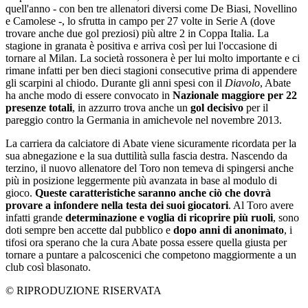
quell'anno - con ben tre allenatori diversi come De Biasi, Novellino
e Camolese -, lo sfrutta in campo per 27 volte in Serie A (dove
trovare anche due gol preziosi) più altre 2 in Coppa Italia. La
stagione in granata è positiva e arriva così per lui l'occasione di
tornare al Milan. La società rossonera è per lui molto importante e ci
rimane infatti per ben dieci stagioni consecutive prima di appendere
gli scarpini al chiodo. Durante gli anni spesi con il
Diavolo
, Abate
ha anche modo di essere convocato in
Nazionale maggiore per 22
presenze totali
, in azzurro trova anche un
gol decisivo
per il
pareggio contro la Germania in amichevole nel novembre 2013.
La carriera da calciatore di Abate viene sicuramente ricordata per la
sua abnegazione e la sua duttilità sulla fascia destra. Nascendo da
terzino, il nuovo allenatore del Toro non temeva di spingersi anche
più in posizione leggermente più avanzata in base al modulo di
gioco.
Queste caratteristiche saranno anche ciò che dovrà
provare a infondere nella testa dei suoi giocatori
. Al Toro avere
infatti grande
determinazione e voglia di ricoprire più ruoli
, sono
doti sempre ben accette dal pubblico e
dopo anni di anonimato
, i
tifosi ora sperano che la cura Abate possa essere quella giusta per
tornare a puntare a palcoscenici che competono maggiormente a un
club così blasonato.
© RIPRODUZIONE RISERVATA