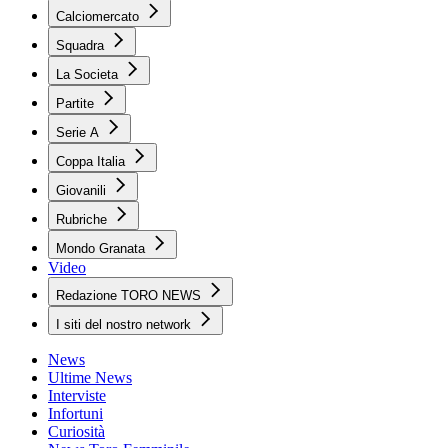
Calciomercato
Squadra
La Societa
Partite
Serie A
Coppa Italia
Giovanili
Rubriche
Mondo Granata
Video
Redazione TORO NEWS
I siti del nostro network
News
Ultime News
Interviste
Infortuni
Curiosità