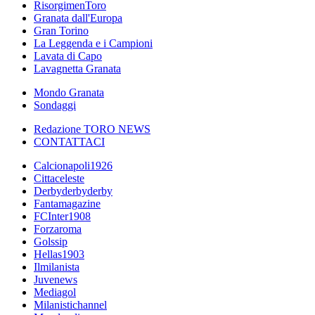
RisorgimenToro
Granata dall'Europa
Gran Torino
La Leggenda e i Campioni
Lavata di Capo
Lavagnetta Granata
Mondo Granata
Sondaggi
Redazione TORO NEWS
CONTATTACI
Calcionapoli1926
Cittaceleste
Derbyderbyderby
Fantamagazine
FCInter1908
Forzaroma
Golssip
Hellas1903
Ilmilanista
Juvenews
Mediagol
Milanistichannel