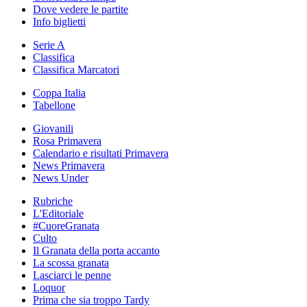
Dove vedere le partite
Info biglietti
Serie A
Classifica
Classifica Marcatori
Coppa Italia
Tabellone
Giovanili
Rosa Primavera
Calendario e risultati Primavera
News Primavera
News Under
Rubriche
L'Editoriale
#CuoreGranata
Culto
Il Granata della porta accanto
La scossa granata
Lasciarci le penne
Loquor
Prima che sia troppo Tardy