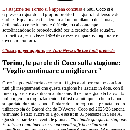
La stagione del Torino si è appena conclusa
e Saul
Coco
si è
espresso a riguardo sul proprio profilo Instagram. Il difensore della
Guinea Equatoriale ci ha tenuto a fare un bilancio dell'annata,
definendola come intensa e difficile, ma al contempo
sottolineandone la propedeuticità per la crescita della squadra.
L'obiettivo per il classe 1999 deve essere imparare, migliorare e
diventare più forti.
Clicca qui per aggiungere Toro News alle tue fonti preferite
Torino, le parole di Coco sulla stagione:
"Voglio continuare a migliorare"
Coco ha poi evidenziato come tutti i giocatori porteranno con loro
tutti gli insegnamenti che questa stagione ha lasciato in dote, con il
fine di guardare avanti con ambizione. Il centrale granata ha voluto
poi porgere un ringraziamento ai tifosi e a tutti quelli che lo hanno
supportato durante l'anno. Titolare della retroguardia granata, molto
utilizzato sia da Baroni che da D'Aversa, Coco nel 2025/26 appena
terminato è stato autore di 1 gol e assist in 35 presenze in Serie A.
Queste le parole del centrale granata:
"Si chiude qui questa stagione.
È stato un anno intenso, con momenti difficili e situazioni
complicate, ma anche queste esperienze fanno parte del percorso e