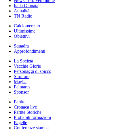
News Toro Femminile
Italia Granata
Attualità
TN Radio
Calciomercato
Ultimissime
Obiettivi
Squadra
Approfondimenti
La Societa
Vecchie Glorie
Personaggi di spicco
Strutture
Maglia
Palmares
Sponsor
Partite
Cronaca live
Partite Storiche
Probabili formazioni
Pagelle
Conferenze stampa