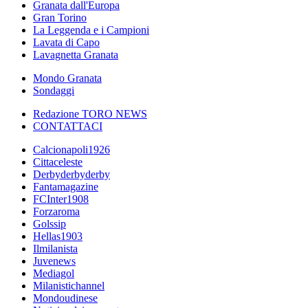
Granata dall'Europa
Gran Torino
La Leggenda e i Campioni
Lavata di Capo
Lavagnetta Granata
Mondo Granata
Sondaggi
Redazione TORO NEWS
CONTATTACI
Calcionapoli1926
Cittaceleste
Derbyderbyderby
Fantamagazine
FCInter1908
Forzaroma
Golssip
Hellas1903
Ilmilanista
Juvenews
Mediagol
Milanistichannel
Mondoudinese