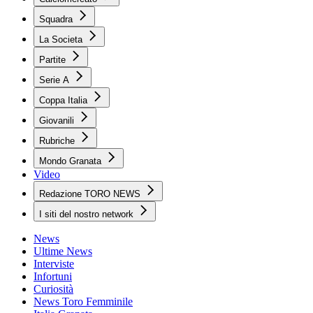
Squadra
La Societa
Partite
Serie A
Coppa Italia
Giovanili
Rubriche
Mondo Granata
Video
Redazione TORO NEWS
I siti del nostro network
News
Ultime News
Interviste
Infortuni
Curiosità
News Toro Femminile