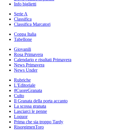
Info biglietti
Serie A
Classifica
Classifica Marcatori
Coppa Italia
Tabellone
Giovanili
Rosa Primavera
Calendario e risultati Primavera
News Primavera
News Under
Rubriche
L'Editoriale
#CuoreGranata
Culto
Il Granata della porta accanto
La scossa granata
Lasciarci le penne
Loquor
Prima che sia troppo Tardy
RisorgimenToro