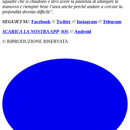
squadre che si chiudono e devi avere la pazienza di allargare la
manovra e riempire bene l’area anche perché andare a cercare la
profondità diventa difficile".
SEGUICI SU
:
Facebook
///
Twitter
///
Instagram
///
Telegram
SCARICA LA NOSTRA APP
:
iOS
///
Android
© RIPRODUZIONE RISERVATA