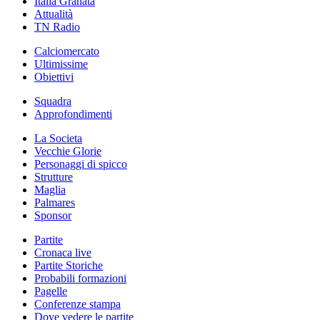
Italia Granata
Attualità
TN Radio
Calciomercato
Ultimissime
Obiettivi
Squadra
Approfondimenti
La Societa
Vecchie Glorie
Personaggi di spicco
Strutture
Maglia
Palmares
Sponsor
Partite
Cronaca live
Partite Storiche
Probabili formazioni
Pagelle
Conferenze stampa
Dove vedere le partite