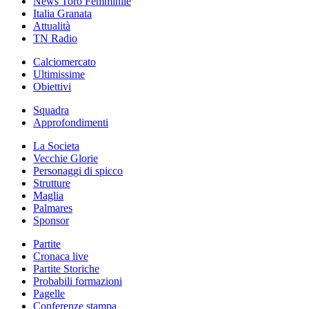
News Toro Femminile
Italia Granata
Attualità
TN Radio
Calciomercato
Ultimissime
Obiettivi
Squadra
Approfondimenti
La Societa
Vecchie Glorie
Personaggi di spicco
Strutture
Maglia
Palmares
Sponsor
Partite
Cronaca live
Partite Storiche
Probabili formazioni
Pagelle
Conferenze stampa