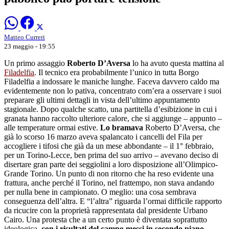
Matteo Curreri
23 maggio - 19:55
Un primo assaggio
Roberto D’Aversa
lo ha avuto questa mattina al
Filadelfia
. Il tecnico era probabilmente l’unico in tutta Borgo
Filadelfia a indossare le maniche lunghe. Faceva davvero caldo ma
evidentemente non lo pativa, concentrato com’era a osservare i suoi
preparare gli ultimi dettagli in vista dell’ultimo appuntamento
stagionale. Dopo qualche scatto, una partitella d’esibizione in cui i
granata hanno raccolto ulteriore calore, che si aggiunge – appunto –
alle temperature ormai estive.
Lo bramava
Roberto D’Aversa, che
già lo scorso 16 marzo aveva spalancato i cancelli del Fila per
accogliere i tifosi che già da un mese abbondante – il 1° febbraio,
per un Torino-Lecce, ben prima del suo arrivo – avevano deciso di
disertare gran parte dei seggiolini a loro disposizione all’Olimpico-
Grande Torino. Un punto di non ritorno che ha reso evidente una
frattura, anche perché il Torino, nel frattempo, non stava andando
per nulla bene in campionato. O meglio: una cosa sembrava
conseguenza dell’altra. E “l’altra” riguarda l’ormai difficile rapporto
da ricucire con la proprietà rappresentata dal presidente Urbano
Cairo. Una protesta che a un certo punto è diventata soprattutto
ideologica,
con i risultati del campo messi in secondo piano
.