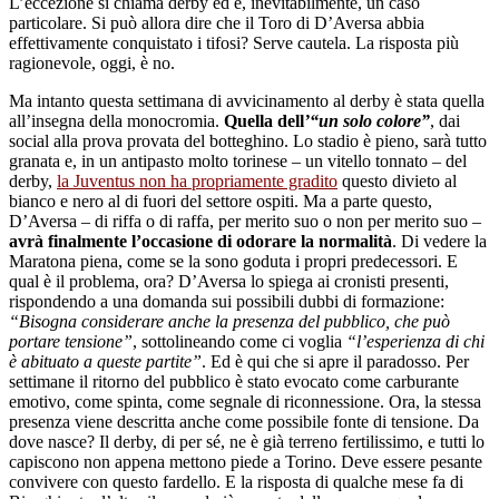
L’eccezione si chiama derby ed è, inevitabilmente, un caso
particolare. Si può allora dire che il Toro di D’Aversa abbia
effettivamente conquistato i tifosi? Serve cautela. La risposta più
ragionevole, oggi, è no.
Ma intanto questa settimana di avvicinamento al derby è stata quella
all’insegna della monocromia.
Quella dell
’“un solo colore”
, dai
social alla prova provata del botteghino. Lo stadio è pieno, sarà tutto
granata e, in un antipasto molto torinese – un vitello tonnato – del
derby,
la Juventus non ha propriamente gradito
questo divieto al
bianco e nero al di fuori del settore ospiti. Ma a parte questo,
D’Aversa – di riffa o di raffa, per merito suo o non per merito suo –
avrà finalmente l’occasione di odorare la normalità
. Di vedere la
Maratona piena, come se la sono goduta i propri predecessori. E
qual è il problema, ora? D’Aversa lo spiega ai cronisti presenti,
rispondendo a una domanda sui possibili dubbi di formazione:
“Bisogna considerare anche la presenza del pubblico, che può
portare tensione”
, sottolineando come ci voglia
“l’esperienza di chi
è abituato a queste partite”
. Ed è qui che si apre il paradosso. Per
settimane il ritorno del pubblico è stato evocato come carburante
emotivo, come spinta, come segnale di riconnessione. Ora, la stessa
presenza viene descritta anche come possibile fonte di tensione. Da
dove nasce? Il derby, di per sé, ne è già terreno fertilissimo, e tutti lo
capiscono non appena mettono piede a Torino. Deve essere pesante
convivere con questo fardello. E la risposta di qualche mese fa di