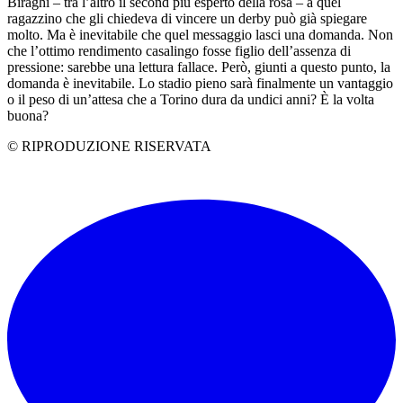
Biraghi – tra l’altro il second più esperto della rosa – a quel
ragazzino che gli chiedeva di vincere un derby può già spiegare
molto. Ma è inevitabile che quel messaggio lasci una domanda. Non
che l’ottimo rendimento casalingo fosse figlio dell’assenza di
pressione: sarebbe una lettura fallace. Però, giunti a questo punto, la
domanda è inevitabile. Lo stadio pieno sarà finalmente un vantaggio
o il peso di un’attesa che a Torino dura da undici anni? È la volta
buona?
© RIPRODUZIONE RISERVATA