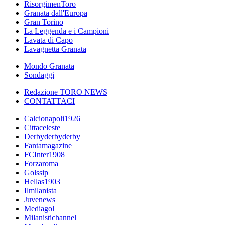
RisorgimenToro
Granata dall'Europa
Gran Torino
La Leggenda e i Campioni
Lavata di Capo
Lavagnetta Granata
Mondo Granata
Sondaggi
Redazione TORO NEWS
CONTATTACI
Calcionapoli1926
Cittaceleste
Derbyderbyderby
Fantamagazine
FCInter1908
Forzaroma
Golssip
Hellas1903
Ilmilanista
Juvenews
Mediagol
Milanistichannel