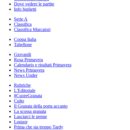
Dove vedere le partite
Info biglietti
Serie A
Classifica
Classifica Marcatori
Coppa Italia
Tabellone
Giovanili
Rosa Primavera
Calendario e risultati Primavera
News Primavera
News Under
Rubriche
L'Editoriale
#CuoreGranata
Culto
Il Granata della porta accanto
La scossa granata
Lasciarci le penne
Loquor
Prima che sia troppo Tardy