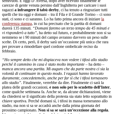
semivuoti. E oggi D’Aversa, dopo aver ricevuto finalmente le
carezze di gente venuta persino dall’Inghilterra per caricare i suoi
ragazzi
a infrangere il tabù derby
, ci ha tenuto a ringraziare tutti
quelli che tra oggi e domani – tra il Fila e il Grande Torino – ci sono
stati, ci sono e ci saranno. Lo ha fatto prima ancora di iniziare
la
conferenza stampa
, in cui ha precisato che la partita di domani
durerà 135 minuti.
“Domani faremo un terzo tempo da 45 minuti e
vi risponderò a tutto”
, ha detto sul futuro, e probabilmente non si sa
nemmeno se i 90 minuti del campo avranno davvero un peso sulle
scelte. Di certo, però, il derby sarà un’occasione più unica che rara
per provare a rimodellare quel cordone ombelicale reciso da
febbraio.
“Ho sempre detto che mi dispiaceva non vedere i tifosi allo stadio
perché il cammino in casa è stato molto importante
– ha detto –
manca ancora una partita. Mi auguro che da parte nostra ci sia la
volontà di continuare in questo modo. I ragazzi hanno lavorato
duramente, concedetemelo, anche per far sì che i tifosi tornassero
allo stadio”.
Finalmente, verrebbe da dire. Finalmente ci sarà la
platea delle grandi occasioni,
e non solo per lo scudetto dell’Inter
,
come qualche settimana fa. Anche se, da alcune dichiarazioni, viene
da chiedersi se il significato della protesta sia stato letto soprattutto in
chiave sportiva. Perché domani sì, i tifosi in massa torneranno allo
stadio, ma non si sa se accadrà anche dalla prima giornata del
prossimo campionato.
Non si sa se sarà un’eccezione alla regola
.