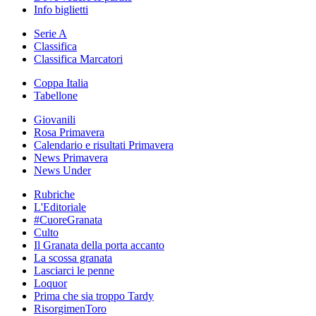
Info biglietti
Serie A
Classifica
Classifica Marcatori
Coppa Italia
Tabellone
Giovanili
Rosa Primavera
Calendario e risultati Primavera
News Primavera
News Under
Rubriche
L'Editoriale
#CuoreGranata
Culto
Il Granata della porta accanto
La scossa granata
Lasciarci le penne
Loquor
Prima che sia troppo Tardy
RisorgimenToro