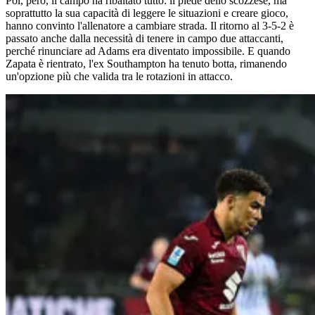
Poi, però, il campo ha ribaltato tutto: il piede dello scozzese, ma
soprattutto la sua capacità di leggere le situazioni e creare gioco,
hanno convinto l'allenatore a cambiare strada. Il ritorno al 3-5-2 è
passato anche dalla necessità di tenere in campo due attaccanti,
perché rinunciare ad Adams era diventato impossibile. E quando
Zapata è rientrato, l'ex Southampton ha tenuto botta, rimanendo
un'opzione più che valida tra le rotazioni in attacco.