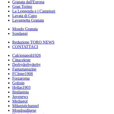
Granata dall'Europa
Gran Torino
La Leggenda e i Campioni
Lavata di Capo
Lavagnetta Granata
Mondo Granata
Sondaggi
Redazione TORO NEWS
CONTATTACI
Calcionapoli1926
Cittaceleste
Derbyderbyderby
Fantamagazine
FCInter1908
Forzaroma
Golssip
Hellas1903
Ilmilanista
Juvenews
Mediagol
Milanistichannel
Mondoudinese