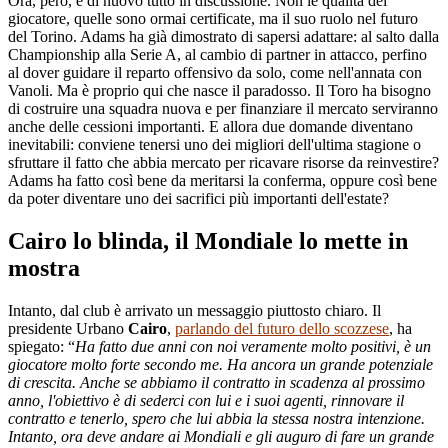
Ora, però, è di nuovo tutto in discussione. Non le qualità del
giocatore, quelle sono ormai certificate, ma il suo ruolo nel futuro
del Torino. Adams ha già dimostrato di sapersi adattare: al salto dalla
Championship alla Serie A, al cambio di partner in attacco, perfino
al dover guidare il reparto offensivo da solo, come nell'annata con
Vanoli. Ma è proprio qui che nasce il paradosso. Il Toro ha bisogno
di costruire una squadra nuova e per finanziare il mercato serviranno
anche delle cessioni importanti. E allora due domande diventano
inevitabili: conviene tenersi uno dei migliori dell'ultima stagione o
sfruttare il fatto che abbia mercato per ricavare risorse da reinvestire?
Adams ha fatto così bene da meritarsi la conferma, oppure così bene
da poter diventare uno dei sacrifici più importanti dell'estate?
Cairo lo blinda, il Mondiale lo mette in
mostra
Intanto, dal club è arrivato un messaggio piuttosto chiaro. Il
presidente Urbano
Cairo
,
parlando del futuro dello scozzese
, ha
spiegato: “
Ha fatto due anni con noi veramente molto positivi, è un
giocatore molto forte secondo me. Ha ancora un grande potenziale
di crescita. Anche se abbiamo il contratto in scadenza al prossimo
anno, l'obiettivo è di sederci con lui e i suoi agenti, rinnovare il
contratto e tenerlo, spero che lui abbia la stessa nostra intenzione.
Intanto, ora deve andare ai Mondiali e gli auguro di fare un grande