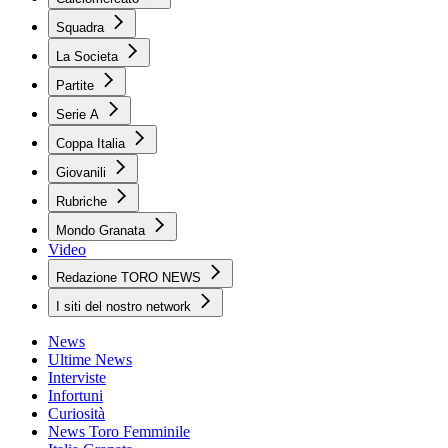
Squadra
La Societa
Partite
Serie A
Coppa Italia
Giovanili
Rubriche
Mondo Granata
Video
Redazione TORO NEWS
I siti del nostro network
News
Ultime News
Interviste
Infortuni
Curiosità
News Toro Femminile