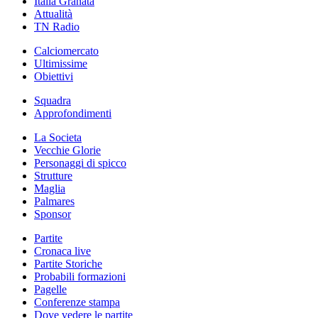
Italia Granata
Attualità
TN Radio
Calciomercato
Ultimissime
Obiettivi
Squadra
Approfondimenti
La Societa
Vecchie Glorie
Personaggi di spicco
Strutture
Maglia
Palmares
Sponsor
Partite
Cronaca live
Partite Storiche
Probabili formazioni
Pagelle
Conferenze stampa
Dove vedere le partite