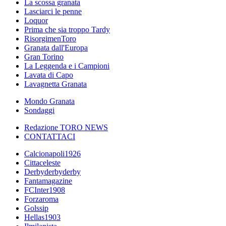
La scossa granata
Lasciarci le penne
Loquor
Prima che sia troppo Tardy
RisorgimenToro
Granata dall'Europa
Gran Torino
La Leggenda e i Campioni
Lavata di Capo
Lavagnetta Granata
Mondo Granata
Sondaggi
Redazione TORO NEWS
CONTATTACI
Calcionapoli1926
Cittaceleste
Derbyderbyderby
Fantamagazine
FCInter1908
Forzaroma
Golssip
Hellas1903