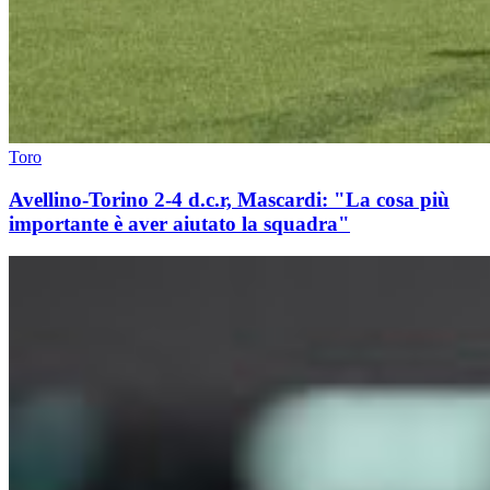
Toro
Avellino-Torino 2-4 d.c.r, Mascardi: "La cosa più
importante è aver aiutato la squadra"