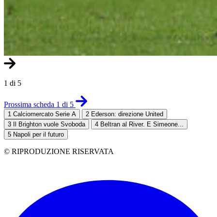
1 di 5
Prossima scheda 1 di 5
1
Calciomercato Serie A
2
Ederson: direzione United
3
Il Brighton vuole Svoboda
4
Beltran al River. E Simeone...
5
Napoli per il futuro
© RIPRODUZIONE RISERVATA