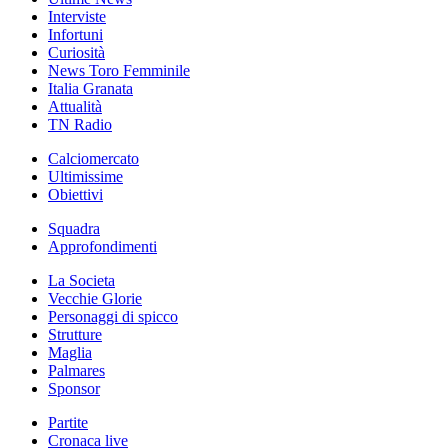
Interviste
Infortuni
Curiosità
News Toro Femminile
Italia Granata
Attualità
TN Radio
Calciomercato
Ultimissime
Obiettivi
Squadra
Approfondimenti
La Societa
Vecchie Glorie
Personaggi di spicco
Strutture
Maglia
Palmares
Sponsor
Partite
Cronaca live