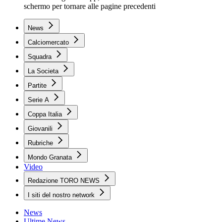
schermo per tornare alle pagine precedenti
News
Calciomercato
Squadra
La Societa
Partite
Serie A
Coppa Italia
Giovanili
Rubriche
Mondo Granata
Video
Redazione TORO NEWS
I siti del nostro network
News
Ultime News