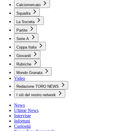
Calciomercato
Squadra
La Societa
Partite
Serie A
Coppa Italia
Giovanili
Rubriche
Mondo Granata
Video
Redazione TORO NEWS
I siti del nostro network
News
Ultime News
Interviste
Infortuni
Curiosità