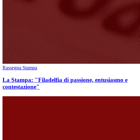
Rassegna Stampa
La Stampa: "Filadelfia di passione, entusiasmo e
contestazione"