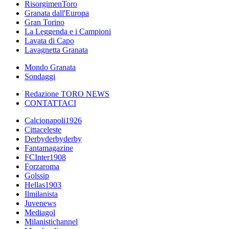
RisorgimenToro
Granata dall'Europa
Gran Torino
La Leggenda e i Campioni
Lavata di Capo
Lavagnetta Granata
Mondo Granata
Sondaggi
Redazione TORO NEWS
CONTATTACI
Calcionapoli1926
Cittaceleste
Derbyderbyderby
Fantamagazine
FCInter1908
Forzaroma
Golssip
Hellas1903
Ilmilanista
Juvenews
Mediagol
Milanistichannel