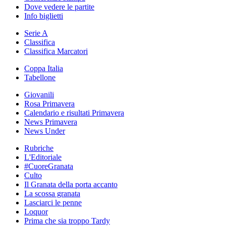
Dove vedere le partite
Info biglietti
Serie A
Classifica
Classifica Marcatori
Coppa Italia
Tabellone
Giovanili
Rosa Primavera
Calendario e risultati Primavera
News Primavera
News Under
Rubriche
L'Editoriale
#CuoreGranata
Culto
Il Granata della porta accanto
La scossa granata
Lasciarci le penne
Loquor
Prima che sia troppo Tardy