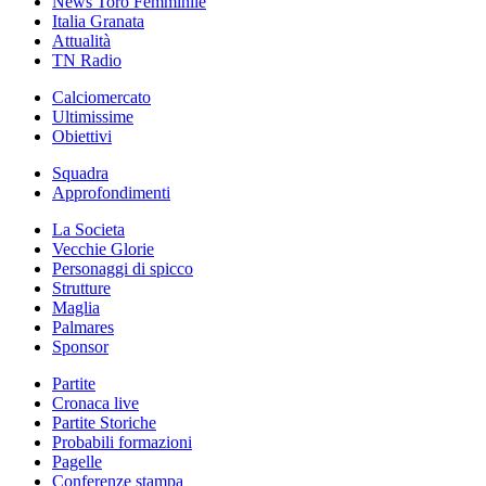
News Toro Femminile
Italia Granata
Attualità
TN Radio
Calciomercato
Ultimissime
Obiettivi
Squadra
Approfondimenti
La Societa
Vecchie Glorie
Personaggi di spicco
Strutture
Maglia
Palmares
Sponsor
Partite
Cronaca live
Partite Storiche
Probabili formazioni
Pagelle
Conferenze stampa