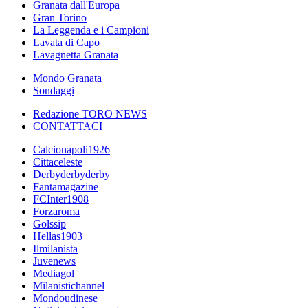
Granata dall'Europa
Gran Torino
La Leggenda e i Campioni
Lavata di Capo
Lavagnetta Granata
Mondo Granata
Sondaggi
Redazione TORO NEWS
CONTATTACI
Calcionapoli1926
Cittaceleste
Derbyderbyderby
Fantamagazine
FCInter1908
Forzaroma
Golssip
Hellas1903
Ilmilanista
Juvenews
Mediagol
Milanistichannel
Mondoudinese