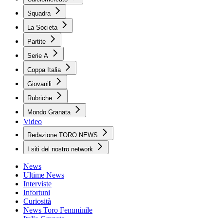
Squadra
La Societa
Partite
Serie A
Coppa Italia
Giovanili
Rubriche
Mondo Granata
Video
Redazione TORO NEWS
I siti del nostro network
News
Ultime News
Interviste
Infortuni
Curiosità
News Toro Femminile