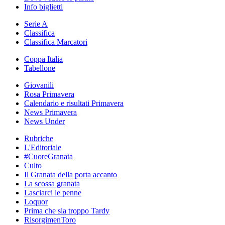
Info biglietti
Serie A
Classifica
Classifica Marcatori
Coppa Italia
Tabellone
Giovanili
Rosa Primavera
Calendario e risultati Primavera
News Primavera
News Under
Rubriche
L'Editoriale
#CuoreGranata
Culto
Il Granata della porta accanto
La scossa granata
Lasciarci le penne
Loquor
Prima che sia troppo Tardy
RisorgimenToro