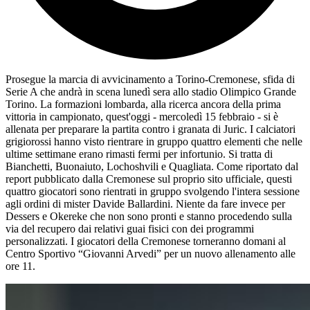
Prosegue la marcia di avvicinamento a Torino-Cremonese, sfida di
Serie A che andrà in scena lunedì sera allo stadio Olimpico Grande
Torino. La formazioni lombarda, alla ricerca ancora della prima
vittoria in campionato, quest'oggi - mercoledì 15 febbraio - si è
allenata per preparare la partita contro i granata di Juric. I calciatori
grigiorossi hanno visto rientrare in gruppo quattro elementi che nelle
ultime settimane erano rimasti fermi per infortunio. Si tratta di
Bianchetti, Buonaiuto, Lochoshvili e Quagliata. Come riportato dal
report pubblicato dalla Cremonese sul proprio sito ufficiale, questi
quattro giocatori sono rientrati in gruppo svolgendo l'intera sessione
agli ordini di mister Davide Ballardini. Niente da fare invece per
Dessers e Okereke che non sono pronti e stanno procedendo sulla
via del recupero dai relativi guai fisici con dei programmi
personalizzati. I giocatori della Cremonese torneranno domani al
Centro Sportivo “Giovanni Arvedi” per un nuovo allenamento alle
ore 11.