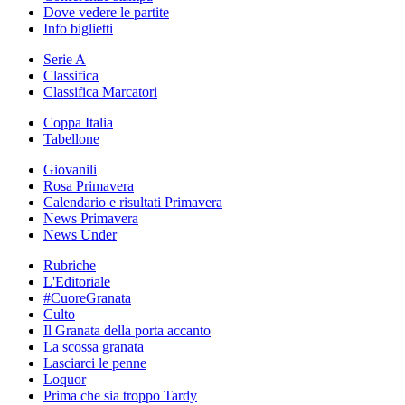
Dove vedere le partite
Info biglietti
Serie A
Classifica
Classifica Marcatori
Coppa Italia
Tabellone
Giovanili
Rosa Primavera
Calendario e risultati Primavera
News Primavera
News Under
Rubriche
L'Editoriale
#CuoreGranata
Culto
Il Granata della porta accanto
La scossa granata
Lasciarci le penne
Loquor
Prima che sia troppo Tardy