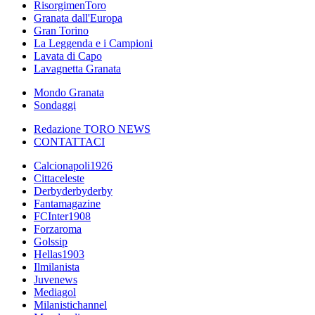
RisorgimenToro
Granata dall'Europa
Gran Torino
La Leggenda e i Campioni
Lavata di Capo
Lavagnetta Granata
Mondo Granata
Sondaggi
Redazione TORO NEWS
CONTATTACI
Calcionapoli1926
Cittaceleste
Derbyderbyderby
Fantamagazine
FCInter1908
Forzaroma
Golssip
Hellas1903
Ilmilanista
Juvenews
Mediagol
Milanistichannel