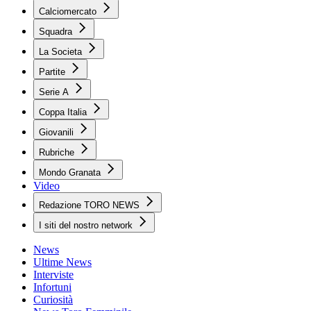
Calciomercato
Squadra
La Societa
Partite
Serie A
Coppa Italia
Giovanili
Rubriche
Mondo Granata
Video
Redazione TORO NEWS
I siti del nostro network
News
Ultime News
Interviste
Infortuni
Curiosità