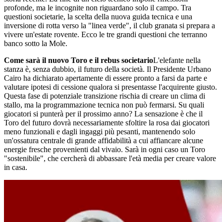
profonde, ma le incognite non riguardano solo il campo. Tra
questioni societarie, la scelta della nuova guida tecnica e una
inversione di rotta verso la "linea verde", il club granata si prepara a
vivere un'estate rovente. Ecco le tre grandi questioni che terranno
banco sotto la Mole.
​Come sarà il nuovo Toro e il rebus societario
​L'elefante nella
stanza è, senza dubbio, il futuro della società. Il Presidente Urbano
Cairo ha dichiarato apertamente di essere pronto a farsi da parte e
valutare ipotesi di cessione qualora si presentasse l'acquirente giusto.
Questa fase di potenziale transizione rischia di creare un clima di
stallo, ma la programmazione tecnica non può fermarsi. Su quali
giocatori si punterà per il prossimo anno? La sensazione è che il
Toro del futuro dovrà necessariamente sfoltire la rosa dai giocatori
meno funzionali e dagli ingaggi più pesanti, mantenendo solo
un'ossatura centrale di grande affidabilità a cui affiancare alcune
energie fresche provenienti dal vivaio. Sarà in ogni caso un Toro
"sostenibile", che cercherà di abbassare l'età media per creare valore
in casa.