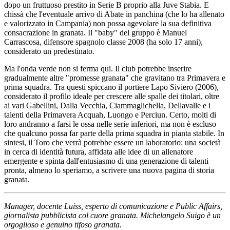
dopo un fruttuoso prestito in Serie B proprio alla Juve Stabia. E
chissà che l'eventuale arrivo di Abate in panchina (che lo ha allenato
e valorizzato in Campania) non possa agevolare la sua definitiva
consacrazione in granata. Il "baby" del gruppo è Manuel
Carrascosa, difensore spagnolo classe 2008 (ha solo 17 anni),
considerato un predestinato.
​Ma l'onda verde non si ferma qui. Il club potrebbe inserire
gradualmente altre "promesse granata" che gravitano tra Primavera e
prima squadra. Tra questi spiccano il portiere Lapo Siviero (2006),
considerato il profilo ideale per crescere alle spalle dei titolari, oltre
ai vari Gabellini, Dalla Vecchia, Ciammaglichella, Dellavalle e i
talenti della Primavera Acquah, Luongo e Perciun. Certo, molti di
loro andranno a farsi le ossa nelle serie inferiori, ma non è escluso
che qualcuno possa far parte della prima squadra in pianta stabile. ​In
sintesi, il Toro che verrà potrebbe essere un laboratorio: una società
in cerca di identità futura, affidata alle idee di un allenatore
emergente e spinta dall'entusiasmo di una generazione di talenti
pronta, almeno lo speriamo, a scrivere una nuova pagina di storia
granata.
Manager, docente Luiss, esperto di comunicazione e Public Affairs,
giornalista pubblicista col cuore granata. Michelangelo Suigo è un
orgoglioso e genuino tifoso granata.