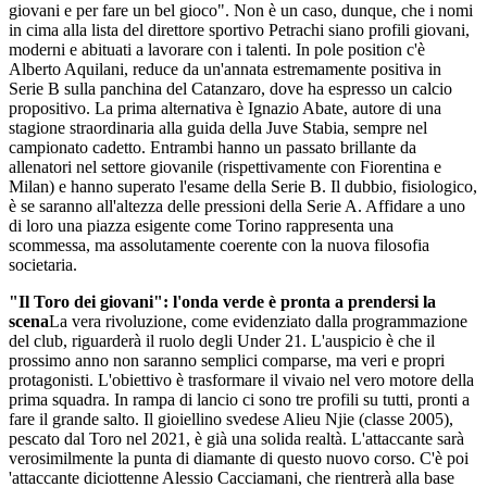
giovani e per fare un bel gioco". Non è un caso, dunque, che i nomi
in cima alla lista del direttore sportivo Petrachi siano profili giovani,
moderni e abituati a lavorare con i talenti. In pole position c'è
Alberto Aquilani, reduce da un'annata estremamente positiva in
Serie B sulla panchina del Catanzaro, dove ha espresso un calcio
propositivo. La prima alternativa è Ignazio Abate, autore di una
stagione straordinaria alla guida della Juve Stabia, sempre nel
campionato cadetto. Entrambi hanno un passato brillante da
allenatori nel settore giovanile (rispettivamente con Fiorentina e
Milan) e hanno superato l'esame della Serie B. Il dubbio, fisiologico,
è se saranno all'altezza delle pressioni della Serie A. Affidare a uno
di loro una piazza esigente come Torino rappresenta una
scommessa, ma assolutamente coerente con la nuova filosofia
societaria.
​"Il Toro dei giovani": l'onda verde è pronta a prendersi la
scena
​La vera rivoluzione, come evidenziato dalla programmazione
del club, riguarderà il ruolo degli Under 21. L'auspicio è che il
prossimo anno non saranno semplici comparse, ma veri e propri
protagonisti. L'obiettivo è trasformare il vivaio nel vero motore della
prima squadra. ​In rampa di lancio ci sono tre profili su tutti, pronti a
fare il grande salto. Il gioiellino svedese Alieu Njie (classe 2005),
pescato dal Toro nel 2021, è già una solida realtà. L'attaccante sarà
verosimilmente la punta di diamante di questo nuovo corso. C'è poi
'attaccante diciottenne Alessio Cacciamani, che rientrerà alla base