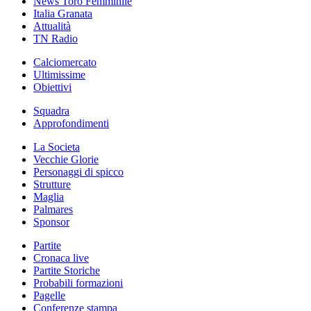
News Toro Femminile
Italia Granata
Attualità
TN Radio
Calciomercato
Ultimissime
Obiettivi
Squadra
Approfondimenti
La Societa
Vecchie Glorie
Personaggi di spicco
Strutture
Maglia
Palmares
Sponsor
Partite
Cronaca live
Partite Storiche
Probabili formazioni
Pagelle
Conferenze stampa