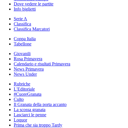
Dove vedere le partite
Info biglietti
Serie A
Classifica
Classifica Marcatori
Coppa Italia
Tabellone
Giovanili
Rosa Primavera
Calendario e risultati Primavera
News Primavera
News Under
Rubriche
L'Editoriale
#CuoreGranata
Culto
Il Granata della porta accanto
La scossa granata
Lasciarci le penne
Loquor
Prima che sia troppo Tardy