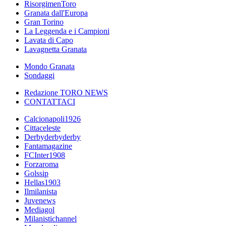
RisorgimenToro
Granata dall'Europa
Gran Torino
La Leggenda e i Campioni
Lavata di Capo
Lavagnetta Granata
Mondo Granata
Sondaggi
Redazione TORO NEWS
CONTATTACI
Calcionapoli1926
Cittaceleste
Derbyderbyderby
Fantamagazine
FCInter1908
Forzaroma
Golssip
Hellas1903
Ilmilanista
Juvenews
Mediagol
Milanistichannel