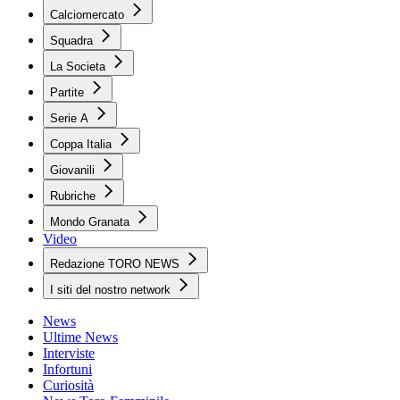
Calciomercato
Squadra
La Societa
Partite
Serie A
Coppa Italia
Giovanili
Rubriche
Mondo Granata
Video
Redazione TORO NEWS
I siti del nostro network
News
Ultime News
Interviste
Infortuni
Curiosità