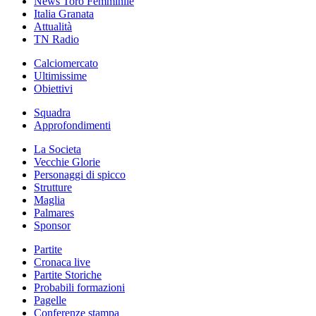
News Toro Femminile
Italia Granata
Attualità
TN Radio
Calciomercato
Ultimissime
Obiettivi
Squadra
Approfondimenti
La Societa
Vecchie Glorie
Personaggi di spicco
Strutture
Maglia
Palmares
Sponsor
Partite
Cronaca live
Partite Storiche
Probabili formazioni
Pagelle
Conferenze stampa