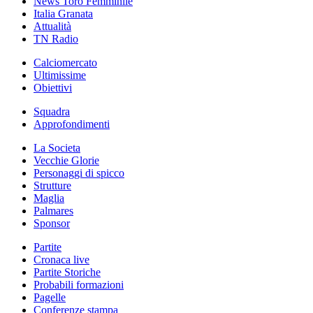
News Toro Femminile
Italia Granata
Attualità
TN Radio
Calciomercato
Ultimissime
Obiettivi
Squadra
Approfondimenti
La Societa
Vecchie Glorie
Personaggi di spicco
Strutture
Maglia
Palmares
Sponsor
Partite
Cronaca live
Partite Storiche
Probabili formazioni
Pagelle
Conferenze stampa