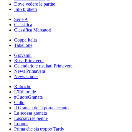
Dove vedere le partite
Info biglietti
Serie A
Classifica
Classifica Marcatori
Coppa Italia
Tabellone
Giovanili
Rosa Primavera
Calendario e risultati Primavera
News Primavera
News Under
Rubriche
L'Editoriale
#CuoreGranata
Culto
Il Granata della porta accanto
La scossa granata
Lasciarci le penne
Loquor
Prima che sia troppo Tardy