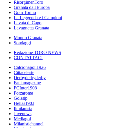
RisorgimenToro
Granata dall'Europa
Gran Torino
La Leggenda e i Campioni
Lavata di Capo
Lavagnetta Granata
Mondo Granata
Sondaggi
Redazione TORO NEWS
CONTATTACI
Calcionapoli1926
Cittaceleste
Derbyderbyderby
Fantamagazine
FCInter1908
Forzaroma
Golssip
Hellas1903
Ilmilanista
Juvenews
Mediagol
Milanistichannel