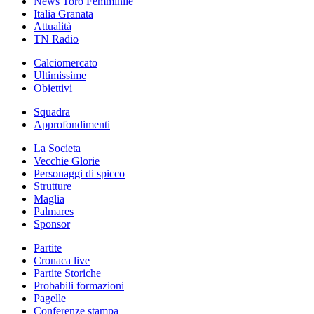
News Toro Femminile
Italia Granata
Attualità
TN Radio
Calciomercato
Ultimissime
Obiettivi
Squadra
Approfondimenti
La Societa
Vecchie Glorie
Personaggi di spicco
Strutture
Maglia
Palmares
Sponsor
Partite
Cronaca live
Partite Storiche
Probabili formazioni
Pagelle
Conferenze stampa