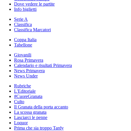
Dove vedere le partite
Info biglietti
Serie A
Classifica
Classifica Marcatori
Coppa Italia
Tabellone
Giovanili
Rosa Primavera
Calendario e risultati Primavera
News Primavera
News Under
Rubriche
L'Editoriale
#CuoreGranata
Culto
Il Granata della porta accanto
La scossa granata
Lasciarci le penne
Loquor
Prima che sia troppo Tardy