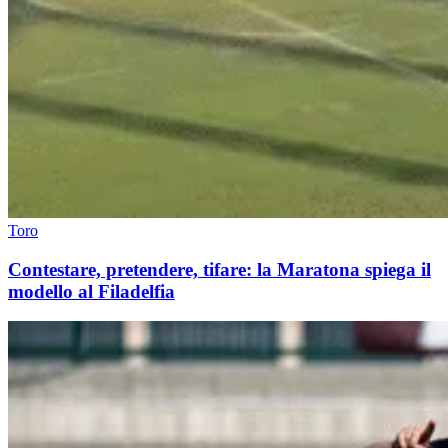
Toro
Contestare, pretendere, tifare: la Maratona spiega il
modello al Filadelfia