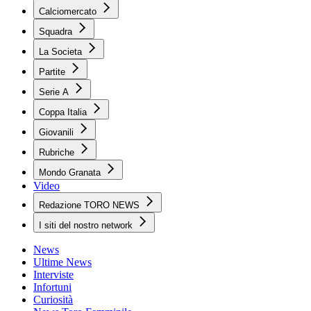
Calciomercato
Squadra
La Societa
Partite
Serie A
Coppa Italia
Giovanili
Rubriche
Mondo Granata
Video
Redazione TORO NEWS
I siti del nostro network
News
Ultime News
Interviste
Infortuni
Curiosità