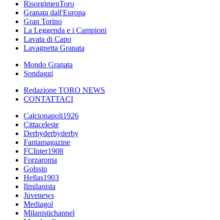
RisorgimenToro
Granata dall'Europa
Gran Torino
La Leggenda e i Campioni
Lavata di Capo
Lavagnetta Granata
Mondo Granata
Sondaggi
Redazione TORO NEWS
CONTATTACI
Calcionapoli1926
Cittaceleste
Derbyderbyderby
Fantamagazine
FCInter1908
Forzaroma
Golssip
Hellas1903
Ilmilanista
Juvenews
Mediagol
Milanistichannel