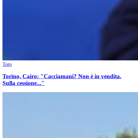
Toro
Torino, Cairo: "Cacciamani? Non è in vendita.
Sulla cessione..."