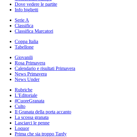
Dove vedere le partite
Info biglietti
Serie A
Classifica
Classifica Marcatori
Coppa Italia
Tabellone
Giovanili
Rosa Primavera
Calendario e risultati Primavera
News Primavera
News Under
Rubriche
L'Editoriale
#CuoreGranata
Culto
Il Granata della porta accanto
La scossa granata
Lasciarci le penne
Loquor
Prima che sia troppo Tardy