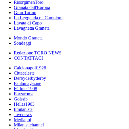
RisorgimenToro
Granata dall'Europa
Gran Torino
La Leggenda e i Campioni
Lavata di Capo
Lavagnetta Granata
Mondo Granata
Sondaggi
Redazione TORO NEWS
CONTATTACI
Calcionapoli1926
Cittaceleste
Derbyderbyderby
Fantamagazine
FCInter1908
Forzaroma
Golssip
Hellas1903
Ilmilanista
Juvenews
Mediagol
Milanistichannel