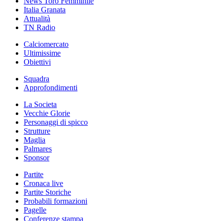
News Toro Femminile
Italia Granata
Attualità
TN Radio
Calciomercato
Ultimissime
Obiettivi
Squadra
Approfondimenti
La Societa
Vecchie Glorie
Personaggi di spicco
Strutture
Maglia
Palmares
Sponsor
Partite
Cronaca live
Partite Storiche
Probabili formazioni
Pagelle
Conferenze stampa