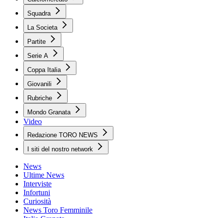
Squadra
La Societa
Partite
Serie A
Coppa Italia
Giovanili
Rubriche
Mondo Granata
Video
Redazione TORO NEWS
I siti del nostro network
News
Ultime News
Interviste
Infortuni
Curiosità
News Toro Femminile