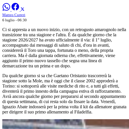
Matteo Curreri
6 luglio - 06:30
Ci si appresta a un nuovo inizio, con un retrogusto amarognolo nella
transizione tra una stagione e l'altra. È da qualche giorno che la
stagione 2026/2027 ha avuto ufficialmente il via: il 1° luglio,
accompagnato dai messaggi di saluto di chi, d'ora in avanti,
considererà il Toro una tappa, fortunata o meno, della propria
carriera. Ma è dalla giornata odierna che, effettivamente, viene
aggiunto il primo nuovo tassello che segna una linea di
demarcazione tra un prima e un dopo.
Da qualche giorno si sa che Gaetano Oristanio trascorrerà la
stagione sotto la Mole, ma è oggi che il classe 2002 approderà a
Torino: si sottoporrà alle visite mediche di rito e, a tutti gli effetti,
diventerà il primo innesto della campagna estiva di rafforzamento.
Avrà ancora qualche giorno per prepararsi al secondo appuntamento
di questa settimana, di cui resta solo da fissare la data. Venerdì,
Ignazio Abate indosserà per la prima volta il kit da allenatore granata
per dirigere il suo primo allenamento al Filadelfia.