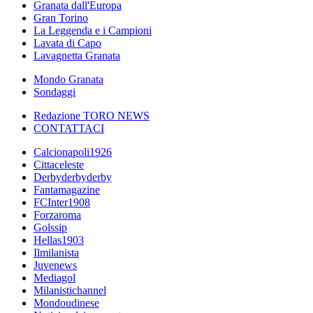
Granata dall'Europa
Gran Torino
La Leggenda e i Campioni
Lavata di Capo
Lavagnetta Granata
Mondo Granata
Sondaggi
Redazione TORO NEWS
CONTATTACI
Calcionapoli1926
Cittaceleste
Derbyderbyderby
Fantamagazine
FCInter1908
Forzaroma
Golssip
Hellas1903
Ilmilanista
Juvenews
Mediagol
Milanistichannel
Mondoudinese