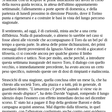
della nuova guida tecnica, in attesa dell'ultimo appuntamento
settimanale, l'allenamento a porte aperte di domenica, e della
partenza di lunedì prossimo in direzione Pinzolo, dove il Torino
punta a rigenerarsi e a costruire le basi in vista del lungo percorso
stagionale.
Il sentimento, ad oggi, è di curiosità, mista anche a una certa
diffidenza. Nulla di paradossale, o almeno lo sarebbe nel caso si
fosse alieni alle vicende che accompagnano il Toro da un bel po' di
tempo a questa parte. In attesa delle prime dichiarazioni, dei primi
messaggi diretti provenienti da Ignazio Abate e rivolti a giocatori e
tifoseria, ci si concede ancora per qualche giorno il limbo
comunicativo e tattico. Non per molto, anche perché, a introdurre
questa settimana inaugurale del nuovo Toro, il dialogo con quello
vecchio, o immediatamente precedente, ha avuto ancora un certo
peso specifico, nutrendo queste ore di dosi di rimpianti e malinconia.
Strascichi di una stagione, quella conclusa oltre un mese fa, che ha
chiesto alla società Toro, alla piazza e a tutti, più in generale, di
guardarsi dentro.
"L'amarezza c'è perché quando si viene via in
questo modo dispiace"
, ha detto Davide Vagnati, rompendo il lungo
silenzio dopo l'esonero con effetto immediato deciso nel dicembre
scorso. E' stato lui a pagare il flop della gestione Baroni e della
campagna acquisti annessa. Mal digerito dalla tifoseria, in quel
momento, con l'allenatore confermato anche contro ogni evidenza,