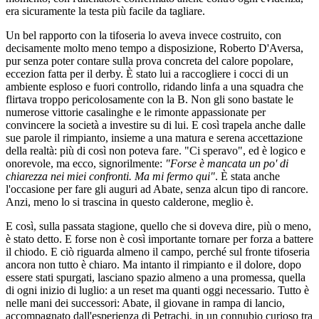
era sicuramente la testa più facile da tagliare.
Un bel rapporto con la tifoseria lo aveva invece costruito, con
decisamente molto meno tempo a disposizione, Roberto D'Aversa,
pur senza poter contare sulla prova concreta del calore popolare,
eccezion fatta per il derby. È stato lui a raccogliere i cocci di un
ambiente esploso e fuori controllo, ridando linfa a una squadra che
flirtava troppo pericolosamente con la B. Non gli sono bastate le
numerose vittorie casalinghe e le rimonte appassionate per
convincere la società a investire su di lui. E così trapela anche dalle
sue parole il rimpianto, insieme a una matura e serena accettazione
della realtà: più di così non poteva fare. "Ci speravo", ed è logico e
onorevole, ma ecco, signorilmente:
"Forse è mancata un po' di
chiarezza nei miei confronti. Ma mi fermo qui"
. È stata anche
l'occasione per fare gli auguri ad Abate, senza alcun tipo di rancore.
Anzi, meno lo si trascina in questo calderone, meglio è.
E così, sulla passata stagione, quello che si doveva dire, più o meno,
è stato detto. E forse non è così importante tornare per forza a battere
il chiodo. E ciò riguarda almeno il campo, perché sul fronte tifoseria
ancora non tutto è chiaro. Ma intanto il rimpianto e il dolore, dopo
essere stati spurgati, lasciano spazio almeno a una promessa, quella
di ogni inizio di luglio: a un reset ma quanti oggi necessario. Tutto è
nelle mani dei successori: Abate, il giovane in rampa di lancio,
accompagnato dall'esperienza di Petrachi, in un connubio curioso tra