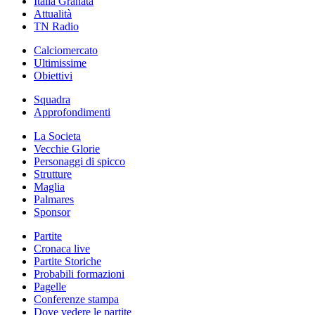
Italia Granata
Attualità
TN Radio
Calciomercato
Ultimissime
Obiettivi
Squadra
Approfondimenti
La Societa
Vecchie Glorie
Personaggi di spicco
Strutture
Maglia
Palmares
Sponsor
Partite
Cronaca live
Partite Storiche
Probabili formazioni
Pagelle
Conferenze stampa
Dove vedere le partite