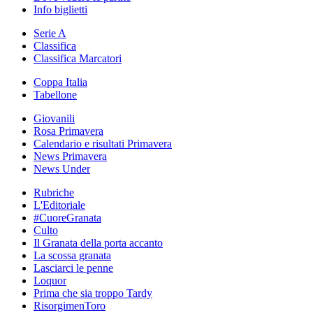
Info biglietti
Serie A
Classifica
Classifica Marcatori
Coppa Italia
Tabellone
Giovanili
Rosa Primavera
Calendario e risultati Primavera
News Primavera
News Under
Rubriche
L'Editoriale
#CuoreGranata
Culto
Il Granata della porta accanto
La scossa granata
Lasciarci le penne
Loquor
Prima che sia troppo Tardy
RisorgimenToro