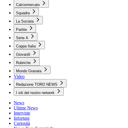
Calciomercato
Squadra
La Societa
Partite
Serie A
Coppa Italia
Giovanili
Rubriche
Mondo Granata
Video
Redazione TORO NEWS
I siti del nostro network
News
Ultime News
Interviste
Infortuni
Curiosità