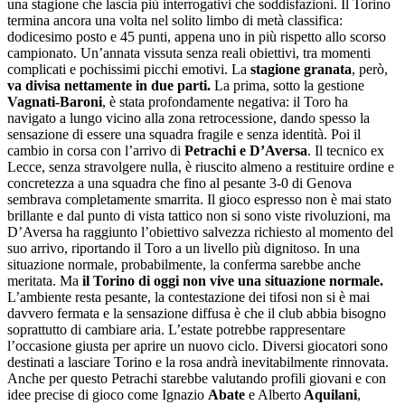
una stagione che lascia più interrogativi che soddisfazioni. Il Torino
termina ancora una volta nel solito limbo di metà classifica:
dodicesimo posto e 45 punti, appena uno in più rispetto allo scorso
campionato. Un’annata vissuta senza reali obiettivi, tra momenti
complicati e pochissimi picchi emotivi. La
stagione granata
, però,
va divisa nettamente in due parti.
La prima, sotto la gestione
Vagnati-Baroni
, è stata profondamente negativa: il Toro ha
navigato a lungo vicino alla zona retrocessione, dando spesso la
sensazione di essere una squadra fragile e senza identità. Poi il
cambio in corsa con l’arrivo di
Petrachi e D’Aversa
. Il tecnico ex
Lecce, senza stravolgere nulla, è riuscito almeno a restituire ordine e
concretezza a una squadra che fino al pesante 3-0 di Genova
sembrava completamente smarrita. Il gioco espresso non è mai stato
brillante e dal punto di vista tattico non si sono viste rivoluzioni, ma
D’Aversa ha raggiunto l’obiettivo salvezza richiesto al momento del
suo arrivo, riportando il Toro a un livello più dignitoso. In una
situazione normale, probabilmente, la conferma sarebbe anche
meritata. Ma
il Torino di oggi non vive una situazione normale.
L’ambiente resta pesante, la contestazione dei tifosi non si è mai
davvero fermata e la sensazione diffusa è che il club abbia bisogno
soprattutto di cambiare aria. L’estate potrebbe rappresentare
l’occasione giusta per aprire un nuovo ciclo. Diversi giocatori sono
destinati a lasciare Torino e la rosa andrà inevitabilmente rinnovata.
Anche per questo Petrachi starebbe valutando profili giovani e con
idee precise di gioco come Ignazio
Abate
e Alberto
Aquilani
,