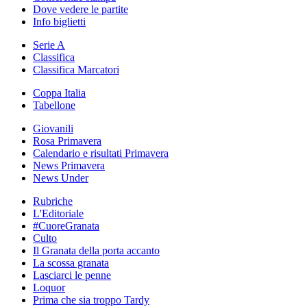
Dove vedere le partite
Info biglietti
Serie A
Classifica
Classifica Marcatori
Coppa Italia
Tabellone
Giovanili
Rosa Primavera
Calendario e risultati Primavera
News Primavera
News Under
Rubriche
L'Editoriale
#CuoreGranata
Culto
Il Granata della porta accanto
La scossa granata
Lasciarci le penne
Loquor
Prima che sia troppo Tardy