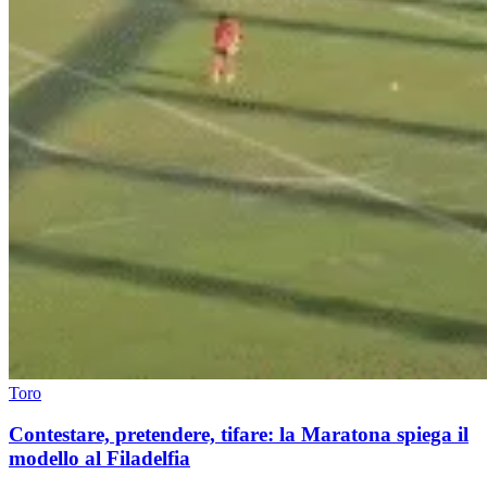
Toro
Contestare, pretendere, tifare: la Maratona spiega il
modello al Filadelfia