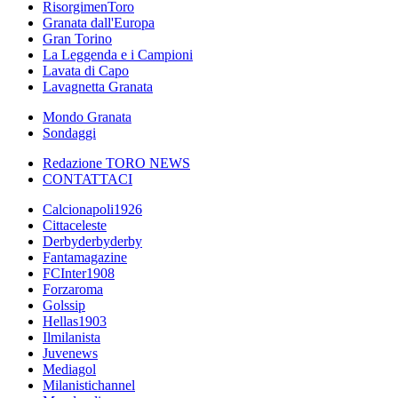
RisorgimenToro
Granata dall'Europa
Gran Torino
La Leggenda e i Campioni
Lavata di Capo
Lavagnetta Granata
Mondo Granata
Sondaggi
Redazione TORO NEWS
CONTATTACI
Calcionapoli1926
Cittaceleste
Derbyderbyderby
Fantamagazine
FCInter1908
Forzaroma
Golssip
Hellas1903
Ilmilanista
Juvenews
Mediagol
Milanistichannel