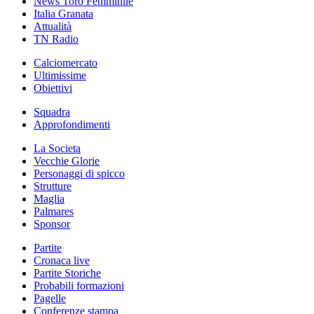
News Toro Femminile
Italia Granata
Attualità
TN Radio
Calciomercato
Ultimissime
Obiettivi
Squadra
Approfondimenti
La Societa
Vecchie Glorie
Personaggi di spicco
Strutture
Maglia
Palmares
Sponsor
Partite
Cronaca live
Partite Storiche
Probabili formazioni
Pagelle
Conferenze stampa