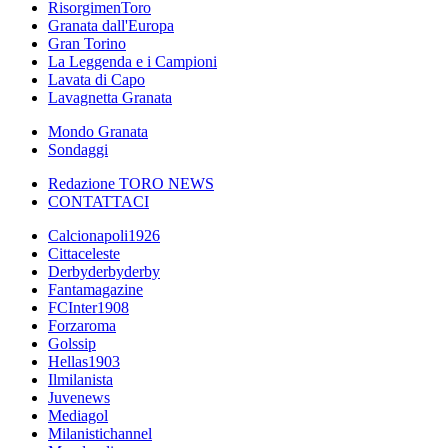
RisorgimenToro
Granata dall'Europa
Gran Torino
La Leggenda e i Campioni
Lavata di Capo
Lavagnetta Granata
Mondo Granata
Sondaggi
Redazione TORO NEWS
CONTATTACI
Calcionapoli1926
Cittaceleste
Derbyderbyderby
Fantamagazine
FCInter1908
Forzaroma
Golssip
Hellas1903
Ilmilanista
Juvenews
Mediagol
Milanistichannel