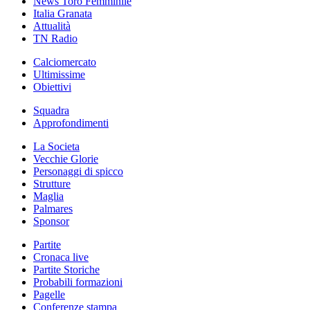
News Toro Femminile
Italia Granata
Attualità
TN Radio
Calciomercato
Ultimissime
Obiettivi
Squadra
Approfondimenti
La Societa
Vecchie Glorie
Personaggi di spicco
Strutture
Maglia
Palmares
Sponsor
Partite
Cronaca live
Partite Storiche
Probabili formazioni
Pagelle
Conferenze stampa