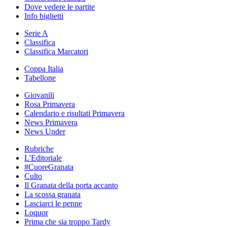
Dove vedere le partite
Info biglietti
Serie A
Classifica
Classifica Marcatori
Coppa Italia
Tabellone
Giovanili
Rosa Primavera
Calendario e risultati Primavera
News Primavera
News Under
Rubriche
L'Editoriale
#CuoreGranata
Culto
Il Granata della porta accanto
La scossa granata
Lasciarci le penne
Loquor
Prima che sia troppo Tardy