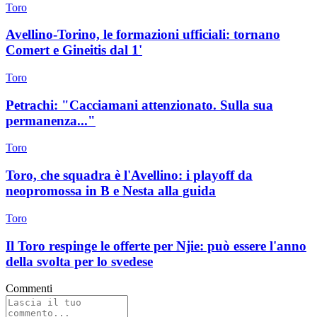
Toro
Avellino-Torino, le formazioni ufficiali: tornano
Comert e Gineitis dal 1'
Toro
Petrachi: "Cacciamani attenzionato. Sulla sua
permanenza..."
Toro
Toro, che squadra è l'Avellino: i playoff da
neopromossa in B e Nesta alla guida
Toro
Il Toro respinge le offerte per Njie: può essere l'anno
della svolta per lo svedese
Commenti