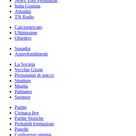
News Toro Femminile
Italia Granata
Attualità
TN Radio
Calciomercato
Ultimissime
Obiettivi
Squadra
Approfondimenti
La Societa
Vecchie Glorie
Personaggi di spicco
Strutture
Maglia
Palmares
Sponsor
Partite
Cronaca live
Partite Storiche
Probabili formazioni
Pagelle
Conferenze stampa