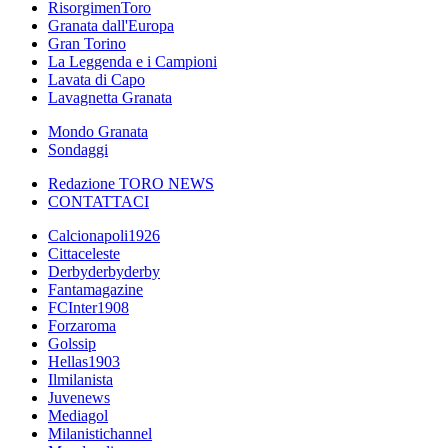
RisorgimenToro
Granata dall'Europa
Gran Torino
La Leggenda e i Campioni
Lavata di Capo
Lavagnetta Granata
Mondo Granata
Sondaggi
Redazione TORO NEWS
CONTATTACI
Calcionapoli1926
Cittaceleste
Derbyderbyderby
Fantamagazine
FCInter1908
Forzaroma
Golssip
Hellas1903
Ilmilanista
Juvenews
Mediagol
Milanistichannel