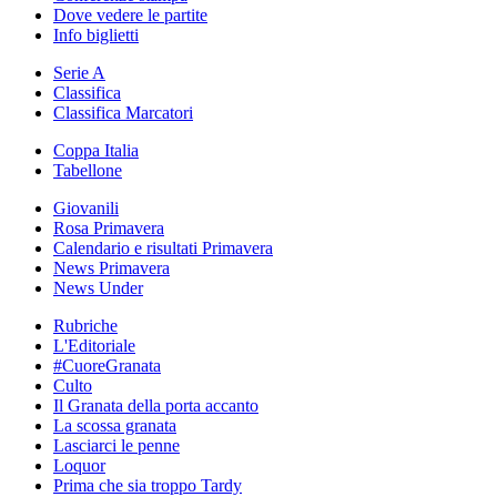
Dove vedere le partite
Info biglietti
Serie A
Classifica
Classifica Marcatori
Coppa Italia
Tabellone
Giovanili
Rosa Primavera
Calendario e risultati Primavera
News Primavera
News Under
Rubriche
L'Editoriale
#CuoreGranata
Culto
Il Granata della porta accanto
La scossa granata
Lasciarci le penne
Loquor
Prima che sia troppo Tardy