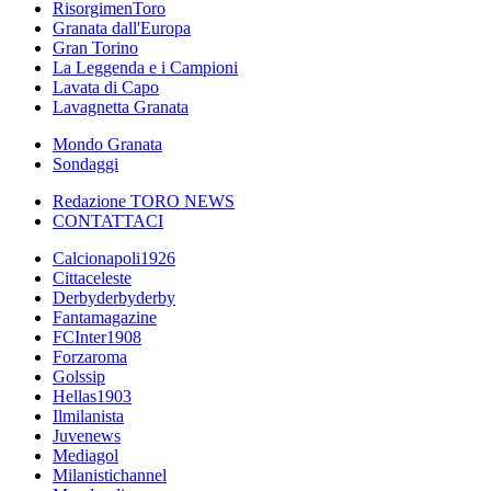
RisorgimenToro
Granata dall'Europa
Gran Torino
La Leggenda e i Campioni
Lavata di Capo
Lavagnetta Granata
Mondo Granata
Sondaggi
Redazione TORO NEWS
CONTATTACI
Calcionapoli1926
Cittaceleste
Derbyderbyderby
Fantamagazine
FCInter1908
Forzaroma
Golssip
Hellas1903
Ilmilanista
Juvenews
Mediagol
Milanistichannel