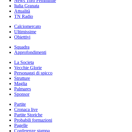
News Toro Femminile
Italia Granata
Attualità
TN Radio
Calciomercato
Ultimissime
Obiettivi
Squadra
Approfondimenti
La Societa
Vecchie Glorie
Personaggi di spicco
Strutture
Maglia
Palmares
Sponsor
Partite
Cronaca live
Partite Storiche
Probabili formazioni
Pagelle
Conferenze stampa