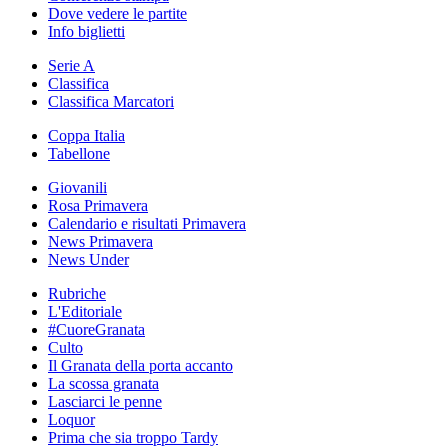
Dove vedere le partite
Info biglietti
Serie A
Classifica
Classifica Marcatori
Coppa Italia
Tabellone
Giovanili
Rosa Primavera
Calendario e risultati Primavera
News Primavera
News Under
Rubriche
L'Editoriale
#CuoreGranata
Culto
Il Granata della porta accanto
La scossa granata
Lasciarci le penne
Loquor
Prima che sia troppo Tardy