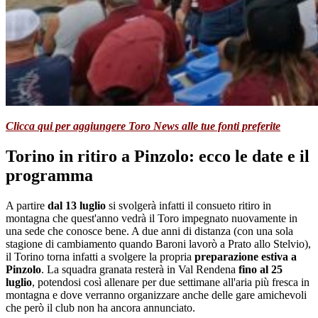
Clicca qui per aggiungere Toro News alle tue fonti preferite
Torino in ritiro a Pinzolo: ecco le date e il
programma
A partire
dal 13 luglio
si svolgerà infatti il consueto ritiro in
montagna che quest'anno vedrà il Toro impegnato nuovamente in
una sede che conosce bene. A due anni di distanza (con una sola
stagione di cambiamento quando Baroni lavorò a Prato allo Stelvio),
il Torino torna infatti a svolgere la propria
preparazione estiva a
Pinzolo
. La squadra granata resterà in Val Rendena
fino al 25
luglio
, potendosi così allenare per due settimane all'aria più fresca in
montagna e dove verranno organizzare anche delle gare amichevoli
che però il club non ha ancora annunciato.