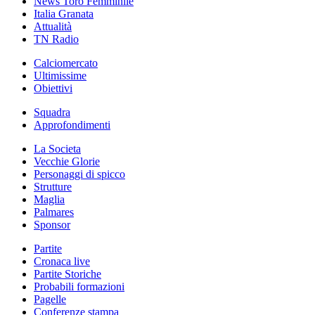
News Toro Femminile
Italia Granata
Attualità
TN Radio
Calciomercato
Ultimissime
Obiettivi
Squadra
Approfondimenti
La Societa
Vecchie Glorie
Personaggi di spicco
Strutture
Maglia
Palmares
Sponsor
Partite
Cronaca live
Partite Storiche
Probabili formazioni
Pagelle
Conferenze stampa