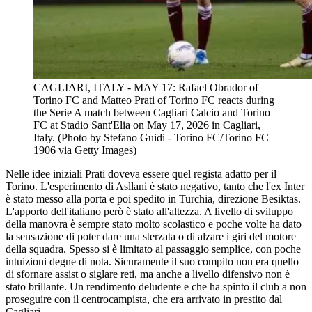
CAGLIARI, ITALY - MAY 17: Rafael Obrador of
Torino FC and Matteo Prati of Torino FC reacts during
the Serie A match between Cagliari Calcio and Torino
FC at Stadio Sant'Elia on May 17, 2026 in Cagliari,
Italy. (Photo by Stefano Guidi - Torino FC/Torino FC
1906 via Getty Images)
Nelle idee iniziali Prati doveva essere quel regista adatto per il
Torino. L'esperimento di Asllani è stato negativo, tanto che l'ex Inter
è stato messo alla porta e poi spedito in Turchia, direzione Besiktas.
L'apporto dell'italiano però è stato all'altezza. A livello di sviluppo
della manovra è sempre stato molto scolastico e poche volte ha dato
la sensazione di poter dare una sterzata o di alzare i giri del motore
della squadra. Spesso si è limitato al passaggio semplice, con poche
intuizioni degne di nota. Sicuramente il suo compito non era quello
di sfornare assist o siglare reti, ma anche a livello difensivo non è
stato brillante. Un rendimento deludente e che ha spinto il club a non
proseguire con il centrocampista, che era arrivato in prestito dal
Cagliari.