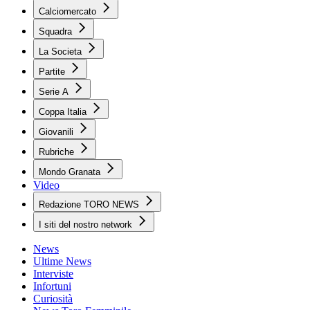
Calciomercato
Squadra
La Societa
Partite
Serie A
Coppa Italia
Giovanili
Rubriche
Mondo Granata
Video
Redazione TORO NEWS
I siti del nostro network
News
Ultime News
Interviste
Infortuni
Curiosità