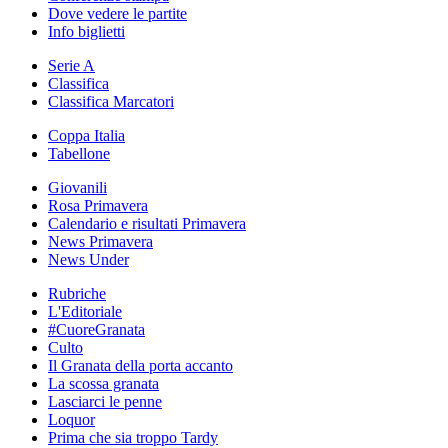
Dove vedere le partite
Info biglietti
Serie A
Classifica
Classifica Marcatori
Coppa Italia
Tabellone
Giovanili
Rosa Primavera
Calendario e risultati Primavera
News Primavera
News Under
Rubriche
L'Editoriale
#CuoreGranata
Culto
Il Granata della porta accanto
La scossa granata
Lasciarci le penne
Loquor
Prima che sia troppo Tardy