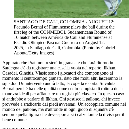
SANTIAGO DE CALI, COLOMBIA - AUGUST 12:
Facundo Bernal of Fluminense plays the ball during the
first leg of the CONMEBOL Sudamericana Round of
16 match between América de Cali and Fluminense at
Estadio Olímpico Pascual Guerrero on August 12,
2025, in Santiago de Cali, Colombia. (Photo by Gabriel
Aponte/Getty Images)
Appurato che Prati non resterà in granata e che farà ritorno in
Sardegna c'è da registrare una casella vuota nel reparto. Ilkhan,
Casadei, Gineitis, Vlasic sono i giocatori che compongono al
momento il centrocampo granata, dato che molti altri lasceranno la
squadra. Un intervento andrà fatto, la coperta è corta. Si valuta
Bernal perché ha delle qualità come centrocampista di rottura della
manovra ideali per affiancare un regista più classico. In questo caso
si andrebbe a parlare di Ilkhan. Chi gestisce il pallone, chi invece
provvede a sradicarlo dai piedi avversari. Un'accoppiata comune nel
mondo del pallone, ma d'altronde in ogni gioco di squadra c'è
sempre quella figura che deve sporcarsi i calzettoni e la divisa per il
bene comune.