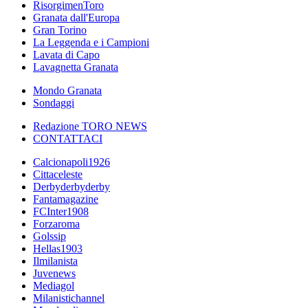
RisorgimenToro
Granata dall'Europa
Gran Torino
La Leggenda e i Campioni
Lavata di Capo
Lavagnetta Granata
Mondo Granata
Sondaggi
Redazione TORO NEWS
CONTATTACI
Calcionapoli1926
Cittaceleste
Derbyderbyderby
Fantamagazine
FCInter1908
Forzaroma
Golssip
Hellas1903
Ilmilanista
Juvenews
Mediagol
Milanistichannel