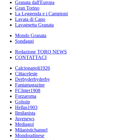
Granata dall'Europa
Gran Torino
La Leggenda e i Campioni
Lavata di Capo
Lavagnetta Granata
Mondo Granata
Sondaggi
Redazione TORO NEWS
CONTATTACI
Calcionapoli1926
Cittaceleste
Derbyderbyderby
Fantamagazine
FCInter1908
Forzaroma
Golssip
Hellas1903
Ilmilanista
Juvenews
Mediagol
Milanistichannel
Mondoudinese