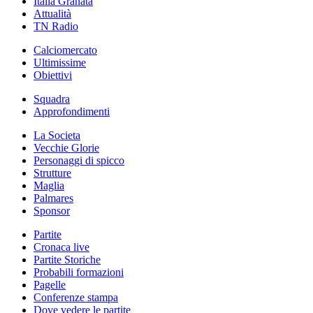
Italia Granata
Attualità
TN Radio
Calciomercato
Ultimissime
Obiettivi
Squadra
Approfondimenti
La Societa
Vecchie Glorie
Personaggi di spicco
Strutture
Maglia
Palmares
Sponsor
Partite
Cronaca live
Partite Storiche
Probabili formazioni
Pagelle
Conferenze stampa
Dove vedere le partite