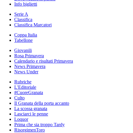
Info biglietti
Serie A
Classifica
Classifica Marcatori
Coppa Italia
Tabellone
Giovanili
Rosa Primavera
Calendario e risultati Primavera
News Primavera
News Under
Rubriche
L'Editoriale
#CuoreGranata
Culto
Il Granata della porta accanto
La scossa granata
Lasciarci le penne
Loquor
Prima che sia troppo Tardy
RisorgimenToro