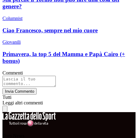
genere?
Columnist
Ciao Francesco, sempre nel mio cuore
Giovanili
Primavera, la top 5 del Mamma e Papà Cairo (+
bonus)
Commenti
Invia Commento
Tutti
Leggi altri commenti
Toro News