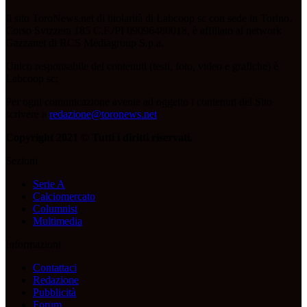
Il sito ToroNews.net di titolarità di Labcoop sc con sede in Torino,
Corso Svizzera 185 C.F./PI 09096480018, è affiliato al network
Gazzanet di RCS Mediagroup S.p.a.
Unico responsabile dei contenuti (testi, foto, video e grafiche) è
Labcoop sc;
Per ogni comunicazione avente ad oggetto i contenuti del Sito
scrivere a
redazione@toronews.net
Copyright 2021 © Tutti i diritti riservati.
Sezioni
Serie A
Calciomercato
Columnist
Multimedia
Informazioni
Contattaci
Redazione
Pubblicità
Forum