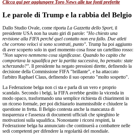
Clicca qui per aggiungere Toro News alle tue fonti preferite
Le parole di Trump e la rabbia del Belgio
Dallo Studio Ovale, come riporta
La Gazzetta dello Sport
, il
presidente USA non ha usato giri di parole:
"Ho chiesto una
revisione alla FIFA perché quel contatto non era fallo. Due atleti
che corrono veloci si sono scontrati, punto"
. Trump ha poi aggiunto
di aver scoperto solo in quel momento cosa fosse un cartellino rosso:
"Non sapevo nemmeno cosa significasse. Quando ho capito che
comportava la squalifica per la partita successiva, ho pensato: state
scherzando?"
. Il presidente ha negato pressioni dirette, definendo la
decisione della Commissione FIFA "brillante", e ha attaccato
l'arbitro Raphael Claus, definendo il suo operato "molto sospetto".
La Federazione belga non ci sta e parla di un vero e proprio
scandalo. Secondo i belgi, la FIFA avrebbe gestito la vicenda in
modo opaco, trasformando una semplice richiesta di chiarimenti in
un ricorso formale, per poi dichiararlo inammissibile e chiudere la
questione in fretta. Il Belgio contesta anche la mancanza di
trasparenza e l'assenza di documenti ufficiali che spieghino le
motivazioni sulla squalifica. Nonostante i ricorsi respinti, la
Federazione belga ha annunciato che continuerà a combattere nelle
sedi competenti per difendere la regolarità del mondiale.