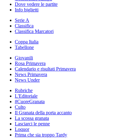
Dove vedere le partite
Info biglietti
Serie A
Classifica
Classifica Marcatori
Coppa Italia
Tabellone
Giovanili
Rosa Primavera
Calendario e risultati Primavera
News Primavera
News Under
Rubriche
L'Editoriale
#CuoreGranata
Culto
Il Granata della porta accanto
La scossa granata
Lasciarci le penne
Loquor
Prima che sia troppo Tardy