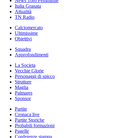
News Toro Femminile
Italia Granata
Attualità
TN Radio
Calciomercato
Ultimissime
Obiettivi
Squadra
Approfondimenti
La Societa
Vecchie Glorie
Personaggi di spicco
Strutture
Maglia
Palmares
Sponsor
Partite
Cronaca live
Partite Storiche
Probabili formazioni
Pagelle
Conferenze stampa