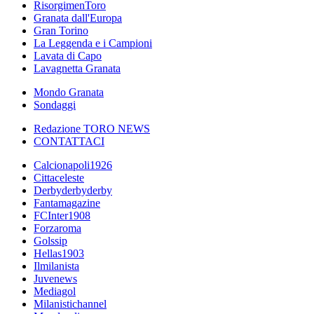
RisorgimenToro
Granata dall'Europa
Gran Torino
La Leggenda e i Campioni
Lavata di Capo
Lavagnetta Granata
Mondo Granata
Sondaggi
Redazione TORO NEWS
CONTATTACI
Calcionapoli1926
Cittaceleste
Derbyderbyderby
Fantamagazine
FCInter1908
Forzaroma
Golssip
Hellas1903
Ilmilanista
Juvenews
Mediagol
Milanistichannel