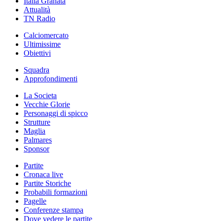
Italia Granata
Attualità
TN Radio
Calciomercato
Ultimissime
Obiettivi
Squadra
Approfondimenti
La Societa
Vecchie Glorie
Personaggi di spicco
Strutture
Maglia
Palmares
Sponsor
Partite
Cronaca live
Partite Storiche
Probabili formazioni
Pagelle
Conferenze stampa
Dove vedere le partite