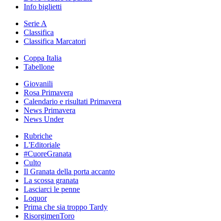
Info biglietti
Serie A
Classifica
Classifica Marcatori
Coppa Italia
Tabellone
Giovanili
Rosa Primavera
Calendario e risultati Primavera
News Primavera
News Under
Rubriche
L'Editoriale
#CuoreGranata
Culto
Il Granata della porta accanto
La scossa granata
Lasciarci le penne
Loquor
Prima che sia troppo Tardy
RisorgimenToro