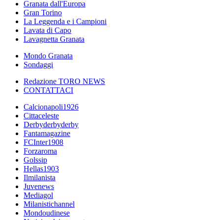
Granata dall'Europa
Gran Torino
La Leggenda e i Campioni
Lavata di Capo
Lavagnetta Granata
Mondo Granata
Sondaggi
Redazione TORO NEWS
CONTATTACI
Calcionapoli1926
Cittaceleste
Derbyderbyderby
Fantamagazine
FCInter1908
Forzaroma
Golssip
Hellas1903
Ilmilanista
Juvenews
Mediagol
Milanistichannel
Mondoudinese