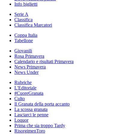
Info biglietti
Serie A
Classifica
Classifica Marcatori
Coppa Italia
Tabellone
Giovanili
Rosa Primavera
Calendario e risultati Primavera
News Primavera
News Under
Rubriche
L'Editoriale
#CuoreGranata
Culto
Il Granata della porta accanto
La scossa granata
Lasciarci le penne
Loquor
Prima che sia troppo Tardy
RisorgimenToro