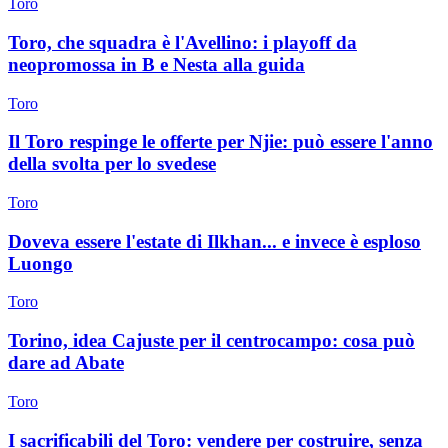
Toro
Toro, che squadra è l'Avellino: i playoff da
neopromossa in B e Nesta alla guida
Toro
Il Toro respinge le offerte per Njie: può essere l'anno
della svolta per lo svedese
Toro
Doveva essere l'estate di Ilkhan... e invece è esploso
Luongo
Toro
Torino, idea Cajuste per il centrocampo: cosa può
dare ad Abate
Toro
I sacrificabili del Toro: vendere per costruire, senza