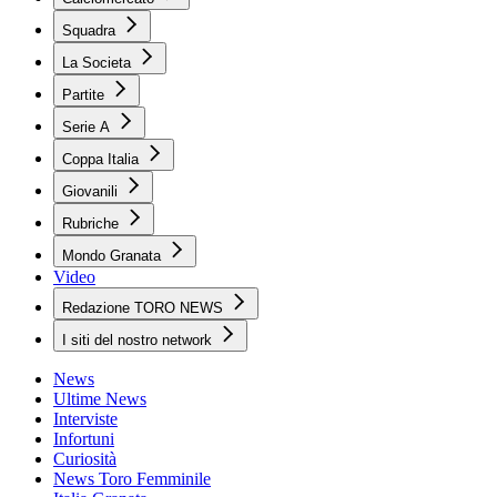
Squadra
La Societa
Partite
Serie A
Coppa Italia
Giovanili
Rubriche
Mondo Granata
Video
Redazione TORO NEWS
I siti del nostro network
News
Ultime News
Interviste
Infortuni
Curiosità
News Toro Femminile