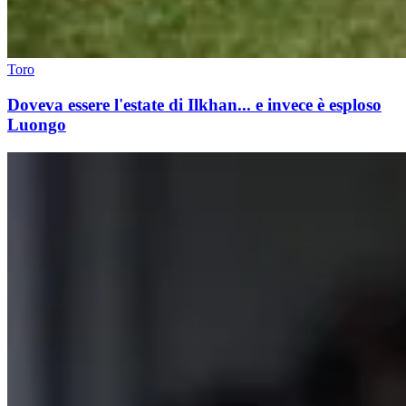
Toro
Doveva essere l'estate di Ilkhan... e invece è esploso
Luongo