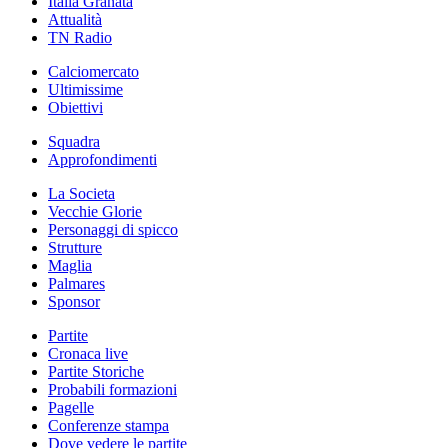
Italia Granata
Attualità
TN Radio
Calciomercato
Ultimissime
Obiettivi
Squadra
Approfondimenti
La Societa
Vecchie Glorie
Personaggi di spicco
Strutture
Maglia
Palmares
Sponsor
Partite
Cronaca live
Partite Storiche
Probabili formazioni
Pagelle
Conferenze stampa
Dove vedere le partite