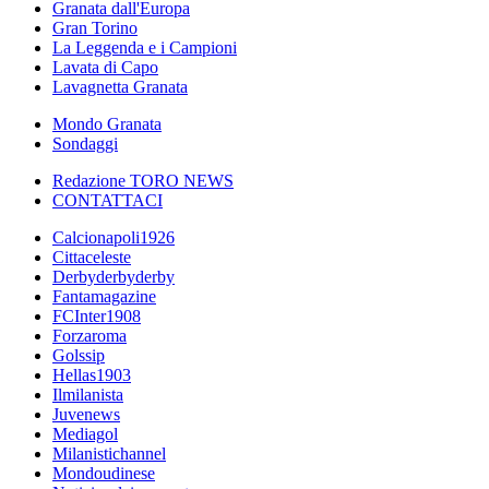
Granata dall'Europa
Gran Torino
La Leggenda e i Campioni
Lavata di Capo
Lavagnetta Granata
Mondo Granata
Sondaggi
Redazione TORO NEWS
CONTATTACI
Calcionapoli1926
Cittaceleste
Derbyderbyderby
Fantamagazine
FCInter1908
Forzaroma
Golssip
Hellas1903
Ilmilanista
Juvenews
Mediagol
Milanistichannel
Mondoudinese