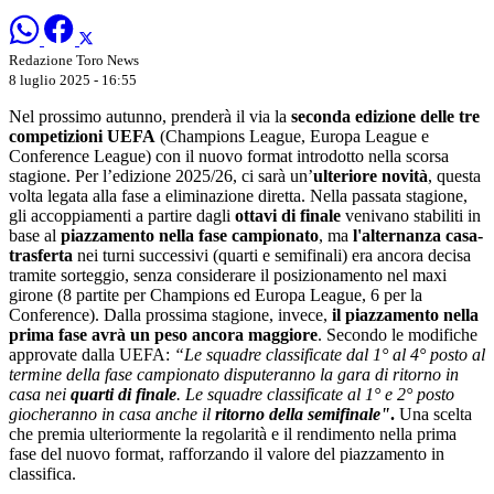
Redazione Toro News
8 luglio 2025 - 16:55
Nel prossimo autunno, prenderà il via la
seconda edizione delle tre
competizioni UEFA
(Champions League, Europa League e
Conference League) con il nuovo format introdotto nella scorsa
stagione. Per l’edizione 2025/26, ci sarà un’
ulteriore novità
, questa
volta legata alla fase a eliminazione diretta. Nella passata stagione,
gli accoppiamenti a partire dagli
ottavi di finale
venivano stabiliti in
base al
piazzamento nella fase campionato
, ma
l'alternanza casa-
trasferta
nei turni successivi (quarti e semifinali) era ancora decisa
tramite sorteggio, senza considerare il posizionamento nel maxi
girone (8 partite per Champions ed Europa League, 6 per la
Conference). Dalla prossima stagione, invece,
il piazzamento nella
prima fase avrà un peso ancora maggiore
. Secondo le modifiche
approvate dalla UEFA:
“Le squadre classificate dal 1° al 4° posto al
termine della fase campionato disputeranno la gara di ritorno in
casa nei
quarti di finale
. Le squadre classificate al 1° e 2° posto
giocheranno in casa anche il
ritorno della semifinale"
.
Una scelta
che premia ulteriormente la regolarità e il rendimento nella prima
fase del nuovo format, rafforzando il valore del piazzamento in
classifica.