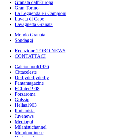
Granata dall'Europa
Gran Torino
La Leggenda e i Campioni
Lavata di Capo
Lavagnetta Granata
Mondo Granata
Sondaggi
Redazione TORO NEWS
CONTATTACI
Calcionapoli1926
Cittaceleste
Derbyderbyderby
Fantamagazine
FCInter1908
Forzaroma
Golssip
Hellas1903
Ilmilanista
Juvenews
Mediagol
Milanistichannel
Mondoudinese