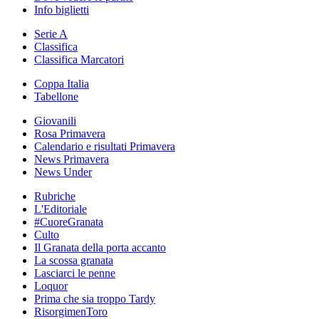
Info biglietti
Serie A
Classifica
Classifica Marcatori
Coppa Italia
Tabellone
Giovanili
Rosa Primavera
Calendario e risultati Primavera
News Primavera
News Under
Rubriche
L'Editoriale
#CuoreGranata
Culto
Il Granata della porta accanto
La scossa granata
Lasciarci le penne
Loquor
Prima che sia troppo Tardy
RisorgimenToro