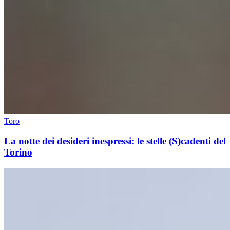
Toro
La notte dei desideri inespressi: le stelle (S)cadenti del
Torino