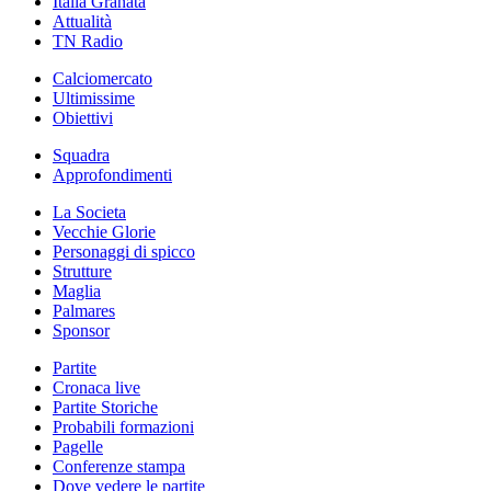
Italia Granata
Attualità
TN Radio
Calciomercato
Ultimissime
Obiettivi
Squadra
Approfondimenti
La Societa
Vecchie Glorie
Personaggi di spicco
Strutture
Maglia
Palmares
Sponsor
Partite
Cronaca live
Partite Storiche
Probabili formazioni
Pagelle
Conferenze stampa
Dove vedere le partite