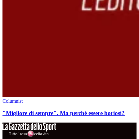
Columnist
"Migliore di sempre". Ma perché essere boriosi?