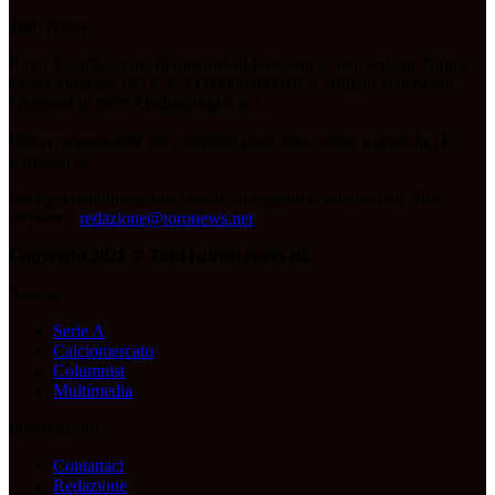
Toro News
Il sito ToroNews.net di titolarità di Labcoop sc con sede in Torino,
Corso Svizzera 185 C.F./PI 09096480018, è affiliato al network
Gazzanet di RCS Mediagroup S.p.a.
Unico responsabile dei contenuti (testi, foto, video e grafiche) è
Labcoop sc;
Per ogni comunicazione avente ad oggetto i contenuti del Sito
scrivere a
redazione@toronews.net
Copyright 2021 © Tutti i diritti riservati.
Sezioni
Serie A
Calciomercato
Columnist
Multimedia
Informazioni
Contattaci
Redazione