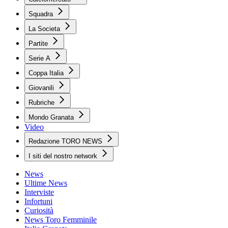
Squadra
La Societa
Partite
Serie A
Coppa Italia
Giovanili
Rubriche
Mondo Granata
Video
Redazione TORO NEWS
I siti del nostro network
News
Ultime News
Interviste
Infortuni
Curiosità
News Toro Femminile