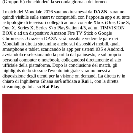
(Gruppo K) che chiuderà la seconda giornata del torneo.
I match del Mondiale 2026 saranno trasmessi da
DAZN
, saranno
quindi visibile sulle smart tv compatibili con l’apposita app e su tutte
le tipologie di televisori collegati ad una console Xbox (One, One S,
One X, Series X, Series S) o PlayStation 4/5, ad un TIMVISION
BOX o ad un dispositivo Amazon Fire TV Stick o Google
Chromecast. Grazie a DAZN sarà possibile vedere le gare dei
Mondiali in diretta streaming anche sui dispositivi mobili, quali
smartphone e tablet, scaricando la app per sistemi iOS e Android,
avviandola e selezionando la partita dal palinsesto, e sul proprio
personal computer o notebook, collegandosi direttamente al sito
ufficiale della piattaforma. Dopo la conclusione del match, gli
highlights dello stesso e l'evento integrale saranno messi a
disposizione degli utenti per la visione on demand. La diretta tv in
chiaro di Inghilterra-Ghana sarà affidata a
Rai
1, con la diretta
streaming gratuita su
Rai Play
.