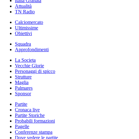
Italia Granata
Attualità
TN Radio
Calciomercato
Ultimissime
Obiettivi
Squadra
Approfondimenti
La Societa
Vecchie Glorie
Personaggi di spicco
Strutture
Maglia
Palmares
Sponsor
Partite
Cronaca live
Partite Storiche
Probabili formazioni
Pagelle
Conferenze stampa
Dove vedere le partite