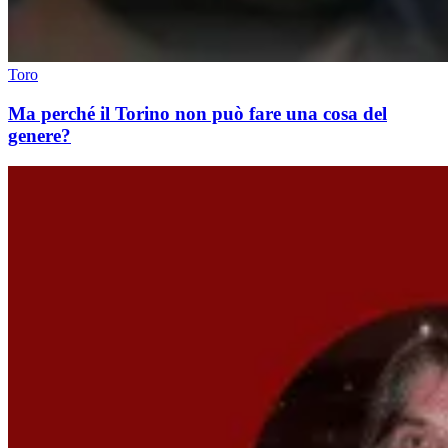
Toro
Ma perché il Torino non può fare una cosa del
genere?