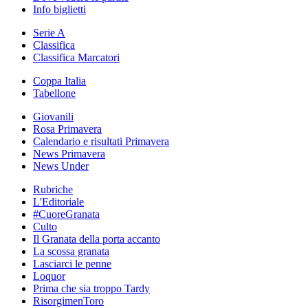
Info biglietti
Serie A
Classifica
Classifica Marcatori
Coppa Italia
Tabellone
Giovanili
Rosa Primavera
Calendario e risultati Primavera
News Primavera
News Under
Rubriche
L'Editoriale
#CuoreGranata
Culto
Il Granata della porta accanto
La scossa granata
Lasciarci le penne
Loquor
Prima che sia troppo Tardy
RisorgimenToro