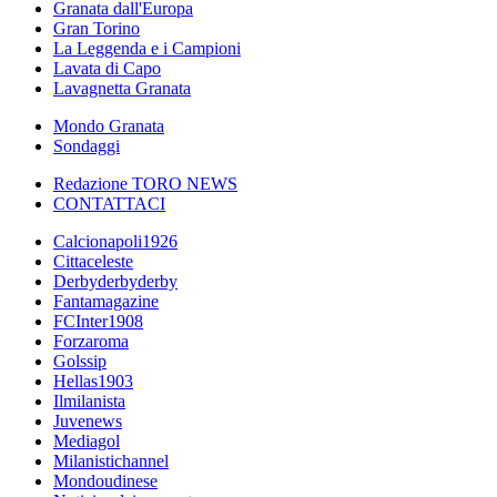
Granata dall'Europa
Gran Torino
La Leggenda e i Campioni
Lavata di Capo
Lavagnetta Granata
Mondo Granata
Sondaggi
Redazione TORO NEWS
CONTATTACI
Calcionapoli1926
Cittaceleste
Derbyderbyderby
Fantamagazine
FCInter1908
Forzaroma
Golssip
Hellas1903
Ilmilanista
Juvenews
Mediagol
Milanistichannel
Mondoudinese