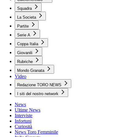
Squadra
La Societa
Partite
Serie A
Coppa Italia
Giovanili
Rubriche
Mondo Granata
Video
Redazione TORO NEWS
I siti del nostro network
News
Ultime News
Interviste
Infortuni
Curiosità
News Toro Femminile