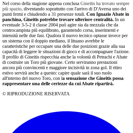
Nel corso della stagione appena conclusa
Gineitis ha trovato sempre
più spazio
, diventando soprattutto con l'arrivo di D'Aversa uno dei
punti fermi e chiudendo a 31 presenze totali.
Con Ignazio Abate in
panchina, Gineitis potrebbe trovare ulteriore centralità.
In un
eventuale 3-5-2 il classe 2004 può agire sia da mezzala che da
centrocampista più equilibrato, garantendo corsa, inserimenti e
intensità nelle due fasi. Qualora il nuovo tecnico optasse invece per
un sistema con il doppio mediano, il lituano avrebbe le
caratteristiche per occupare una delle due posizioni grazie alla sua
capacità di leggere le situazioni di gioco e di accompagnare l'azione.
Il profilo di Gineitis rispecchia anche la volontà di Petrachi e Abate
di costruire un Toro più giovane. Certo serviranno prestazioni
ancora più convincenti e maggiore incisività in zona gol. Il ritiro
estivo servirà anche a questo: capire quale sarà il suo ruolo
all'interno del nuovo Toro, con l
a sensazione che Gineitis possa
rappresentare una delle certezze da cui Abate ripartirà.
© RIPRODUZIONE RISERVATA