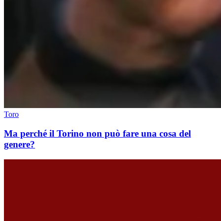
Toro
Ma perché il Torino non può fare una cosa del
genere?