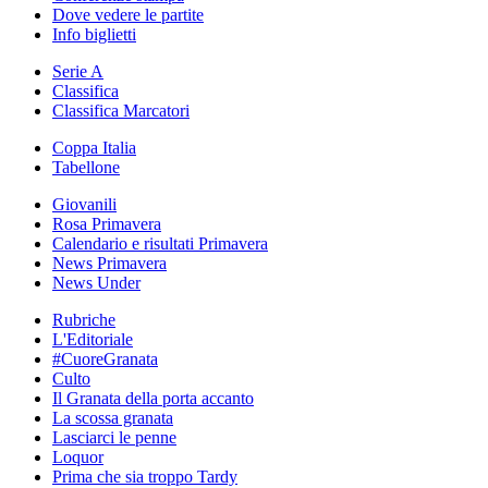
Dove vedere le partite
Info biglietti
Serie A
Classifica
Classifica Marcatori
Coppa Italia
Tabellone
Giovanili
Rosa Primavera
Calendario e risultati Primavera
News Primavera
News Under
Rubriche
L'Editoriale
#CuoreGranata
Culto
Il Granata della porta accanto
La scossa granata
Lasciarci le penne
Loquor
Prima che sia troppo Tardy