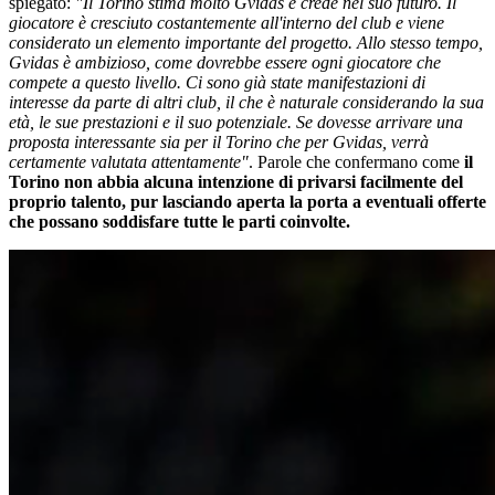
spiegato:
"Il Torino stima molto Gvidas e crede nel suo futuro. Il
giocatore è cresciuto costantemente all'interno del club e viene
considerato un elemento importante del progetto. Allo stesso tempo,
Gvidas è ambizioso, come dovrebbe essere ogni giocatore che
compete a questo livello. Ci sono già state manifestazioni di
interesse da parte di altri club, il che è naturale considerando la sua
età, le sue prestazioni e il suo potenziale. Se dovesse arrivare una
proposta interessante sia per il Torino che per Gvidas, verrà
certamente valutata attentamente"
. Parole che confermano come
il
Torino non abbia alcuna intenzione di privarsi facilmente del
proprio talento, pur lasciando aperta la porta a eventuali offerte
che possano soddisfare tutte le parti coinvolte.