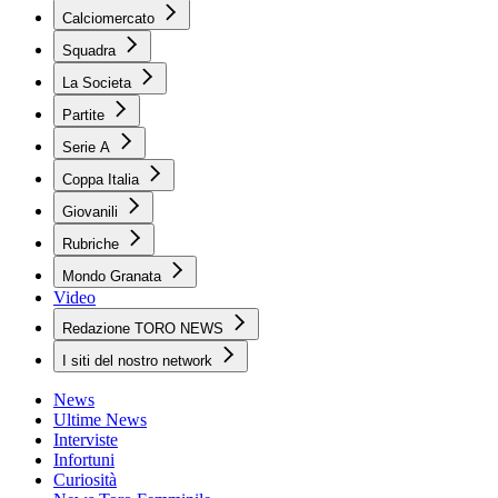
Calciomercato
Squadra
La Societa
Partite
Serie A
Coppa Italia
Giovanili
Rubriche
Mondo Granata
Video
Redazione TORO NEWS
I siti del nostro network
News
Ultime News
Interviste
Infortuni
Curiosità