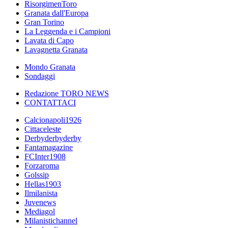
RisorgimenToro
Granata dall'Europa
Gran Torino
La Leggenda e i Campioni
Lavata di Capo
Lavagnetta Granata
Mondo Granata
Sondaggi
Redazione TORO NEWS
CONTATTACI
Calcionapoli1926
Cittaceleste
Derbyderbyderby
Fantamagazine
FCInter1908
Forzaroma
Golssip
Hellas1903
Ilmilanista
Juvenews
Mediagol
Milanistichannel