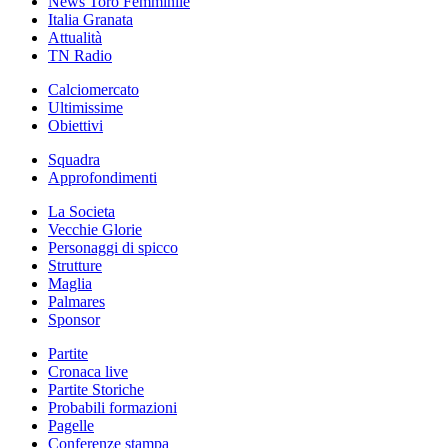
News Toro Femminile
Italia Granata
Attualità
TN Radio
Calciomercato
Ultimissime
Obiettivi
Squadra
Approfondimenti
La Societa
Vecchie Glorie
Personaggi di spicco
Strutture
Maglia
Palmares
Sponsor
Partite
Cronaca live
Partite Storiche
Probabili formazioni
Pagelle
Conferenze stampa