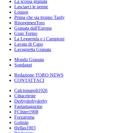
La scossa granata
Lasciarci le penne
Loquor
Prima che sia troppo Tardy
RisorgimenToro
Granata dall'Europa
Gran Torino
La Leggenda e i Campioni
Lavata di Capo
Lavagnetta Granata
Mondo Granata
Sondaggi
Redazione TORO NEWS
CONTATTACI
Calcionapoli1926
Cittaceleste
Derbyderbyderby
Fantamagazine
FCInter1908
Forzaroma
Golssip
Hellas1903