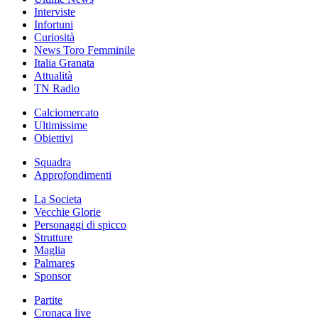
Interviste
Infortuni
Curiosità
News Toro Femminile
Italia Granata
Attualità
TN Radio
Calciomercato
Ultimissime
Obiettivi
Squadra
Approfondimenti
La Societa
Vecchie Glorie
Personaggi di spicco
Strutture
Maglia
Palmares
Sponsor
Partite
Cronaca live