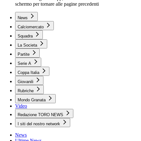
schermo per tornare alle pagine precedenti
News
Calciomercato
Squadra
La Societa
Partite
Serie A
Coppa Italia
Giovanili
Rubriche
Mondo Granata
Video
Redazione TORO NEWS
I siti del nostro network
News
Ultime News