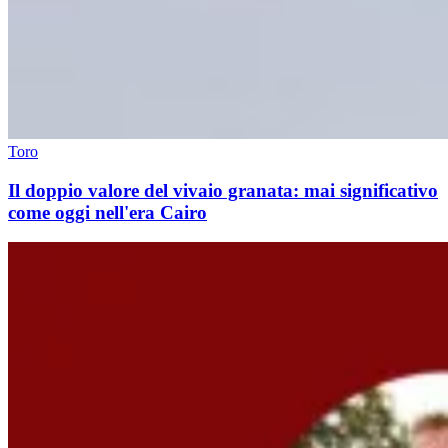
Toro
Il doppio valore del vivaio granata: mai significativo
come oggi nell'era Cairo