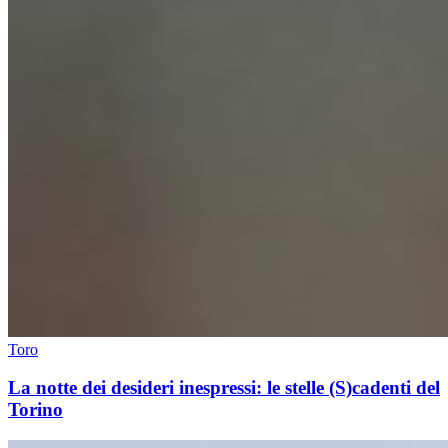
Toro
La notte dei desideri inespressi: le stelle (S)cadenti del
Torino