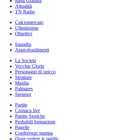
Italia Granata
Attualità
TN Radio
Calciomercato
Ultimissime
Obiettivi
Squadra
Approfondimenti
La Societa
Vecchie Glorie
Personaggi di spicco
Strutture
Maglia
Palmares
Sponsor
Partite
Cronaca live
Partite Storiche
Probabili formazioni
Pagelle
Conferenze stampa
Dove vedere le partite