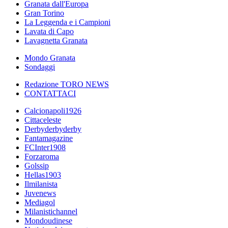
Granata dall'Europa
Gran Torino
La Leggenda e i Campioni
Lavata di Capo
Lavagnetta Granata
Mondo Granata
Sondaggi
Redazione TORO NEWS
CONTATTACI
Calcionapoli1926
Cittaceleste
Derbyderbyderby
Fantamagazine
FCInter1908
Forzaroma
Golssip
Hellas1903
Ilmilanista
Juvenews
Mediagol
Milanistichannel
Mondoudinese