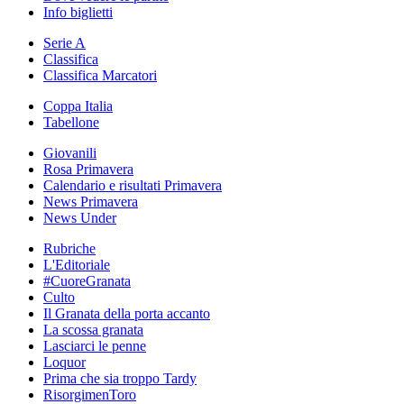
Info biglietti
Serie A
Classifica
Classifica Marcatori
Coppa Italia
Tabellone
Giovanili
Rosa Primavera
Calendario e risultati Primavera
News Primavera
News Under
Rubriche
L'Editoriale
#CuoreGranata
Culto
Il Granata della porta accanto
La scossa granata
Lasciarci le penne
Loquor
Prima che sia troppo Tardy
RisorgimenToro