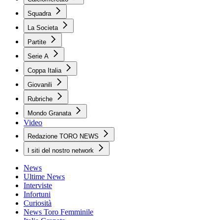
Squadra
La Societa
Partite
Serie A
Coppa Italia
Giovanili
Rubriche
Mondo Granata
Video
Redazione TORO NEWS
I siti del nostro network
News
Ultime News
Interviste
Infortuni
Curiosità
News Toro Femminile